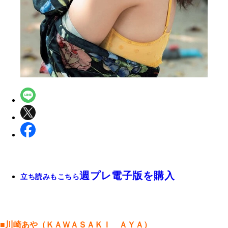
週プレ電子版を購入
立ち読みもこちら
■川崎あや（ＫＡＷＡＳＡＫＩ ＡＹＡ）