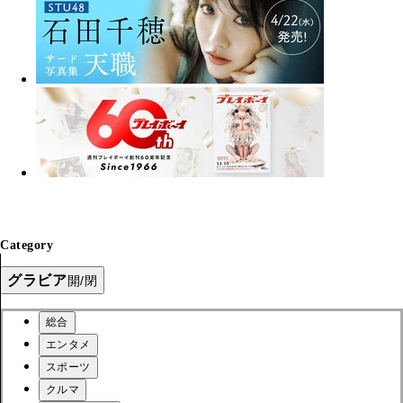
Category
グラビア
開/閉
総合
エンタメ
スポーツ
クルマ