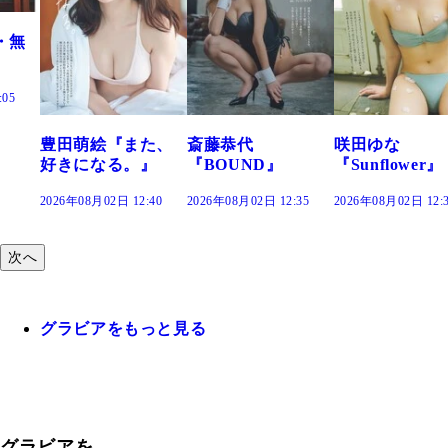
また、
斎藤恭代
咲田ゆな
藤水咲桜『
。』
『BOUND』
『Sunflower』
だまり』
12:40
2026年08月02日 12:35
2026年08月02日 12:30
2026年08月02日 1
次へ
グラビアをもっと見る
グラビアを