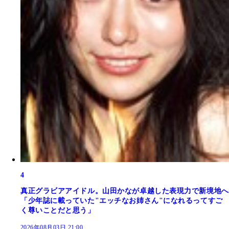
4
真正グラビアアイドル。山田かなが卓越した表現力で新境地へ
「少年誌に載っていた"エッチなお姉さん"になれるってすご
く尊いことだと思う」
2026年08月03日 21:00