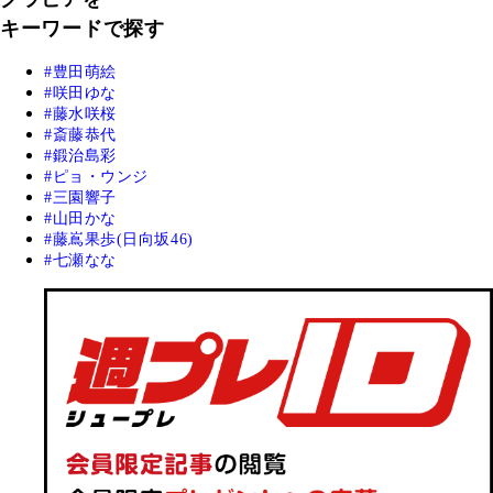
キーワードで探す
豊田萌絵
咲田ゆな
藤水咲桜
斎藤恭代
鍛治島彩
ピョ・ウンジ
三園響子
山田かな
藤嶌果歩(日向坂46)
七瀬なな