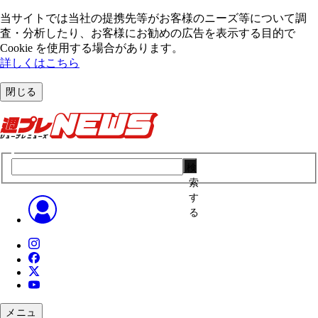
当サイトでは当社の提携先等がお客様のニーズ等について調
査・分析したり、お客様にお勧めの広告を表⽰する⽬的で
Cookie を使⽤する場合があります。
詳しくはこちら
閉じる
検
索
す
る
メニュ