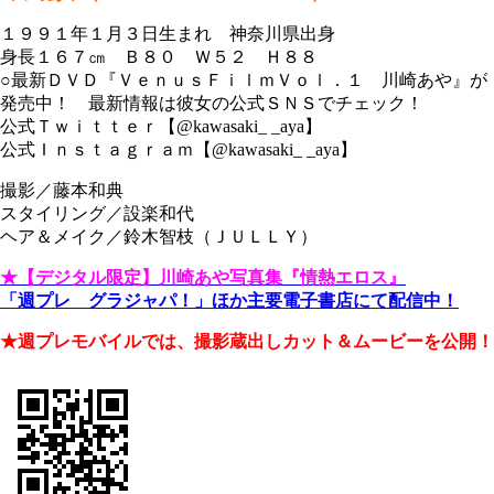
１９９１年１月３日生まれ 神奈川県出身
身長１６７㎝ Ｂ８０ Ｗ５２ Ｈ８８
○最新ＤＶＤ『ＶｅｎｕｓＦｉｌｍＶｏｌ．１ 川崎あや』が
発売中！ 最新情報は彼女の公式ＳＮＳでチェック！
公式Ｔｗｉｔｔｅｒ【@kawasaki_ _aya】
公式Ｉｎｓｔａｇｒａｍ【@kawasaki_ _aya】
撮影／藤本和典
スタイリング／設楽和代
ヘア＆メイク／鈴木智枝（ＪＵＬＬＹ）
★【デジタル限定】川崎あや写真集『情熱エロス』
「週プレ グラジャパ！」ほか主要電子書店にて配信中！
★週プレモバイルでは、撮影蔵出しカット＆ムービーを公開！