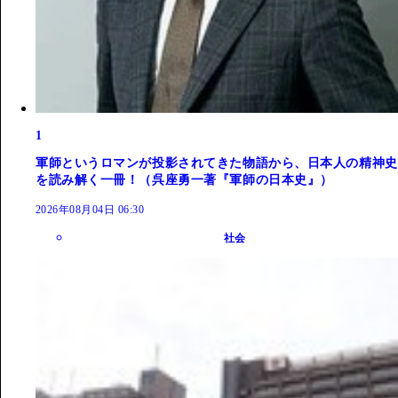
1
軍師というロマンが投影されてきた物語から、日本人の精神史
を読み解く一冊！（呉座勇一著『軍師の日本史』）
2026年08月04日 06:30
社会