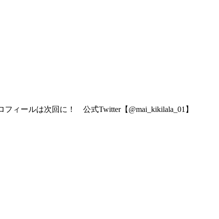
！ 公式Twitter【@mai_kikilala_01】