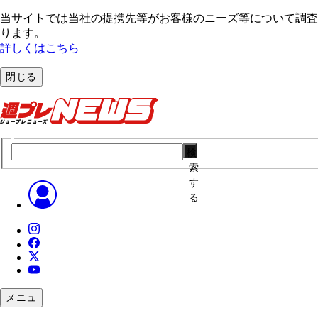
当サイトでは当社の提携先等がお客様のニーズ等について調査・
ります。
詳しくはこちら
閉じる
検
索
す
る
メニュ