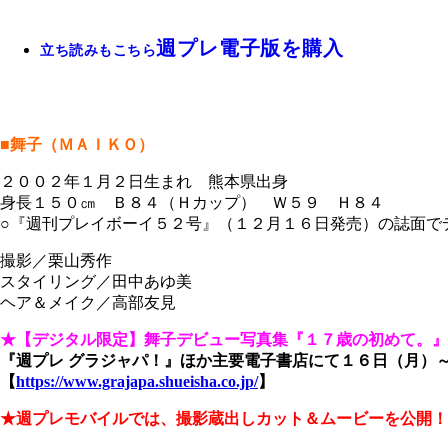
週プレ電子版を購入
立ち読みもこちら
■舞子（ＭＡＩＫＯ）
２００２年１月２日生まれ 熊本県出身
身長１５０㎝ Ｂ８４（Ｈカップ） Ｗ５９ Ｈ８４
○『週刊プレイボーイ５２号』（１２月１６日発売）の誌面でデビュー
撮影／栗山秀作
スタイリング／田中あゆ美
ヘア＆メイク／高部友見
★【デジタル限定】舞子デビュー写真集『１７歳の初めて。』
『週プレ グラジャパ！』ほか主要電子書店にて１６日（月）
【
https://www.grajapa.shueisha.co.jp/
】
★週プレモバイルでは、撮影蔵出しカット＆ムービーを公開！