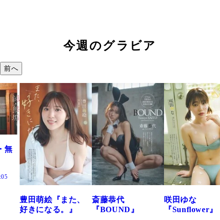
今週のグラビア
前へ
た、
斎藤恭代
咲田ゆな
藤水咲桜『花
』
『BOUND』
『Sunflower』
だまり』