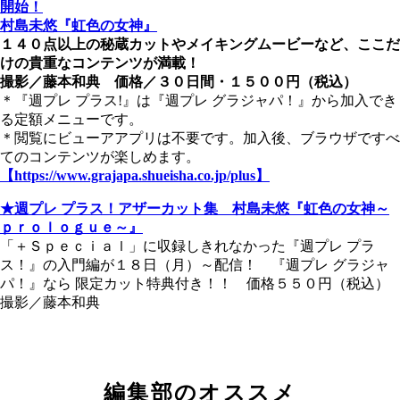
開始！
村島未悠『虹色の女神』
１４０点以上の秘蔵カットやメイキングムービーなど、ここだ
けの貴重なコンテンツが満載！
撮影／藤本和典 価格／３０日間・１５００円（税込）
＊『週プレ プラス!』は『週プレ グラジャパ！』から加入でき
る定額メニューです。
＊閲覧にビューアアプリは不要です。加入後、ブラウザですべ
てのコンテンツが楽しめます。
【https://www.grajapa.shueisha.co.jp/plus】
★週プレ プラス！アザーカット集 村島未悠『虹色の女神～
ｐｒｏｌｏｇｕｅ～』
「＋Ｓｐｅｃｉａｌ」に収録しきれなかった『週プレ プラ
ス！』の入門編が１８日（月）～配信！ 『週プレ グラジャ
パ！』なら 限定カット特典付き！！ 価格５５０円（税込）
撮影／藤本和典
編集部のオススメ