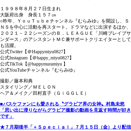
１９９８年８月２７日生まれ
大阪府出身 身長１５７㎝
○昨年、ＹｏｕＴｕｂｅチャンネル『むらみゆ』を開設し、Ｓ
ＮＳを中心に活動を再スタート。ドラマなどに出演するほか、
２０２１－２２シーズンのＢ．ＬＥＡＧＵＥ「川崎ブレイブサ
ンダース」のアシスタントＭＣ兼サポートクリエイターとして
も活躍。
公式Twitter【＠Happymiyu0827】
公式Instagram【＠happy_miyu0827】
公式TikTok【@happymuramiyu 】
公式YouTubeチャンネル『むらみゆ』
撮影／藤本和典
スタイリング／ＭＥＬＯＮ
ヘア＆メイク／田村直子（ＧｉＧＧＬＥ）
■バスケファンにも愛される〝グラビア界の女神〟村島未悠
「思い出に浸りながらグラビア撮影の動画を見返す時間が好き
です」
★７月期後半「＋Ｓｐｅｃｉａｌ」７月１５日（金）より配信