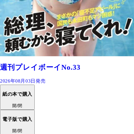
週刊プレイボーイNo.33
2026年08月03日発売
紙の本で購入
開/閉
電子版で購入
開/閉