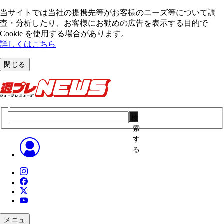
当サイトでは当社の提携先等がお客様のニーズ等について調
査・分析したり、お客様にお勧めの広告を表⽰する⽬的で
Cookie を使⽤する場合があります。
詳しくはこちら
閉じる
検
索
す
る
メニュ