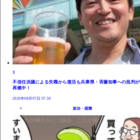
3
不信任決議による失職から復活も兵庫県・斉藤知事への批判が
再燃中！
2026年08月07日 07:30
政治・国際