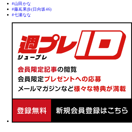
山田かな
藤嶌果歩(日向坂46)
七瀬なな