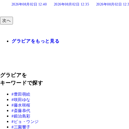
:40
2026年08月02日 12:35
2026年08月02日 12:30
2026年08月02日 12:
次へ
グラビアをもっと見る
グラビアを
キーワードで探す
豊田萌絵
咲田ゆな
藤水咲桜
斎藤恭代
鍛治島彩
ピョ・ウンジ
三園響子