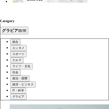
Category
グラビア
開/閉
総合
エンタメ
スポーツ
クルマ
ライフ・文化
社会
政治・国際
経済・ビジネス
IT・科学
グラビア