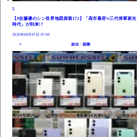
5
【#佐藤優のシン世界地図探索172】「高市幕府≒三代将軍家光
時代」が到来!?
2026年08月07日 07:00
政治・国際