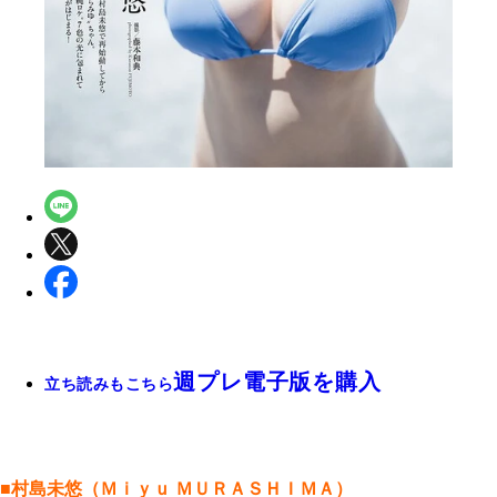
週プレ電子版を購入
立ち読みもこちら
■村島未悠（Ｍｉｙｕ ＭＵＲＡＳＨＩＭＡ）