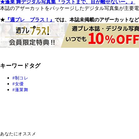
★蓬莱 舞デジタル写真集『ラストまで、目が離せないー。』
本誌のアザーカットをパッケージしたデジタル写真集が主要電子
★
『週プレ プラス！』
では、本誌未掲載のアザーカットなど
キーワードタグ
制コレ
女優
蓬莱舞
あなたにオススメ