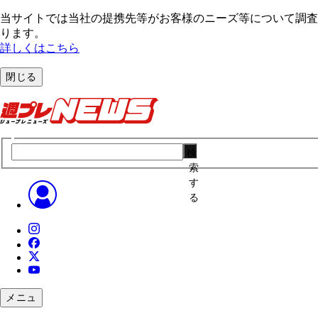
当サイトでは当社の提携先等がお客様のニーズ等について調査・
ります。
詳しくはこちら
閉じる
検
索
す
る
メニュ