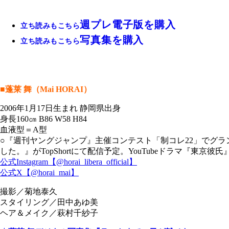
週プレ電子版を購入
立ち読みもこちら
写真集を購入
立ち読みもこちら
■蓬莱 舞（Mai HORAI）
2006年1月17日生まれ 静岡県出身
身長160㎝ B86 W58 H84
血液型＝A型
○『週刊ヤングジャンプ』主催コンテスト「制コレ22」でグラン
した。』がTopShortにて配信予定。YouTubeドラマ『東京彼
公式Instagram【@horai_libera_official】
公式X【@horai_mai】
撮影／菊地泰久
スタイリング／田中あゆ美
ヘア＆メイク／萩村千紗子