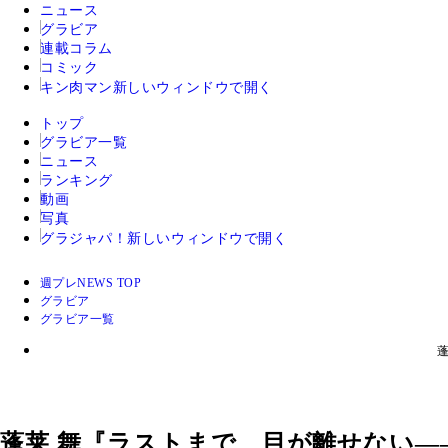
ニュース
グラビア
連載コラム
コミック
キン肉マン
新しいウィンドウで開く
トップ
グラビア一覧
ニュース
ランキング
動画
写真
グラジャパ！
新しいウィンドウで開く
週プレNEWS TOP
グラビア
グラビア一覧
蓬莱 舞『ラストまで、目が離せない―