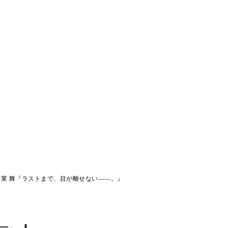
蓬莱 舞『ラストまで、目が離せない――。』
―。』