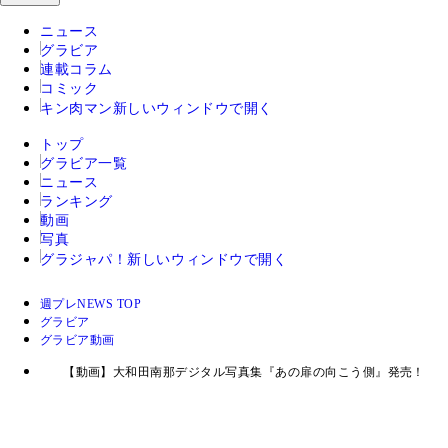
ニュース
グラビア
連載コラム
コミック
キン肉マン
新しいウィンドウで開く
トップ
グラビア一覧
ニュース
ランキング
動画
写真
グラジャパ！
新しいウィンドウで開く
週プレNEWS TOP
グラビア
グラビア動画
【動画】大和田南那デジタル写真集『あの扉の向こう側』発売！