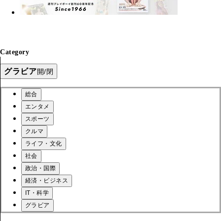
Category
グラビア
開/閉
総合
エンタメ
スポーツ
クルマ
ライフ・文化
社会
政治・国際
経済・ビジネス
IT・科学
グラビア