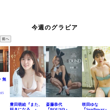
今週のグラビア
前へ
た、
斎藤恭代
咲田ゆな
藤水咲桜『花
』
『BOUND』
『Sunflower』
だまり』