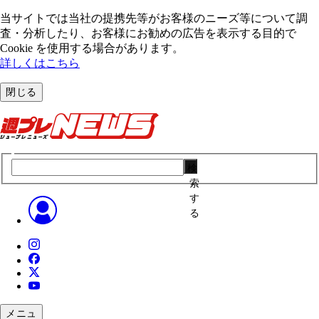
当サイトでは当社の提携先等がお客様のニーズ等について調
査・分析したり、お客様にお勧めの広告を表⽰する⽬的で
Cookie を使⽤する場合があります。
詳しくはこちら
閉じる
検
索
す
る
メニュ