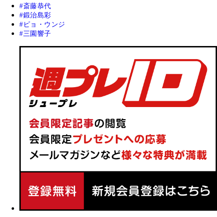
斎藤恭代
鍛治島彩
ピョ・ウンジ
三園響子