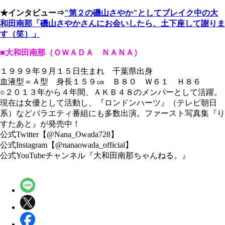
★インタビュー⇒
"第２の磯山さやか"としてブレイク中の大
和田南那「磯山さやかさんにお会いしたら、土下座して謝りま
す（笑）」
■大和田南那（ＯＷＡＤＡ ＮＡＮＡ）
１９９９年９月１５日生まれ 千葉県出身
血液型＝Ａ型 身長１５９㎝ Ｂ８０ Ｗ６１ Ｈ８６
○２０１３年から４年間、ＡＫＢ４８のメンバーとして活躍。
現在は女優として活動し、『ロンドンハーツ』（テレビ朝日
系）などバラエティ番組にも多数出演。ファースト写真集『り
すたあと』が発売中！
公式Twitter【@Nana_Owada728】
公式Instagram【@nanaowada_official】
公式YouTubeチャンネル『大和田南那ちゃんねる。』