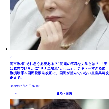
3
高市政権"それ急ぐ必要ある？"問題の不穏な力学とは？ 「実
は党内でひそかに"サナエ離れ"が......」。テキトーすぎる国
旗損壊罪＆国民投票法改正に、国民が望んでいない皇室典範改
正まで...
2026年06月28日 07:00
政治・国際