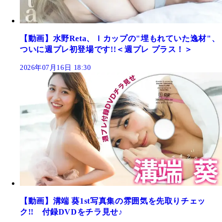
【動画】水野Reta、Ｉカップの"埋もれていた逸材"、
ついに週プレ初登場です!!＜週プレ プラス！＞
2026年07月16日 18:30
【動画】溝端 葵1st写真集の雰囲気を先取りチェッ
ク!! 付録DVDをチラ見せ♪