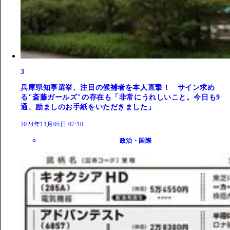
3
兵庫県知事選挙、注目の候補者を本人直撃！ サイン求め
る"斎藤ガールズ"の存在も「非常にうれしいこと。今日も9
通、励ましのお手紙をいただきました」
2024年11月05日 07:10
政治・国際