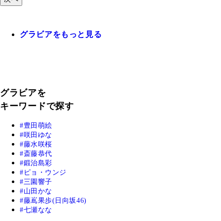
グラビアをもっと見る
グラビアを
キーワードで探す
豊田萌絵
咲田ゆな
藤水咲桜
斎藤恭代
鍛治島彩
ピョ・ウンジ
三園響子
山田かな
藤嶌果歩(日向坂46)
七瀬なな