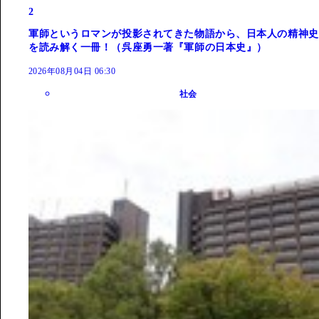
2
軍師というロマンが投影されてきた物語から、日本人の精神史
を読み解く一冊！（呉座勇一著『軍師の日本史』）
2026年08月04日 06:30
社会