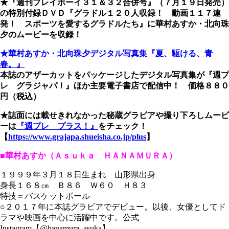
★『週刊プレイボーイ３１＆３２合併号』（７月１９日発売）
の特別付録ＤＶＤ『グラドル１２０人収録！ 動画１１７連
発！ スポーツを愛するグラドルたち』に華村あすか・北向珠
夕のムービーを収録！
★華村あすか・北向珠夕デジタル写真集『夏、駆ける、青
春。』
本誌のアザーカットをパッケージしたデジタル写真集が『週プ
レ グラジャパ！』ほか主要電子書店で配信中！ 価格８８０
円（税込）
★誌面には載せきれなかった秘蔵グラビアや撮り下ろしムービ
ーは
『週プレ プラス！』
をチェック！
【
https://www.grajapa.shueisha.co.jp/plus
】
■華村あすか（Ａｓｕｋａ ＨＡＮＡＭＵＲＡ）
１９９９年３月１８日生まれ 山形県出身
身長１６８㎝ Ｂ８６ Ｗ６０ Ｈ８３
特技＝バスケットボール
○２０１７年に本誌グラビアでデビュー。以後、女優としてド
ラマや映画を中心に活躍中です。公式
Instagram【@hanamura_asuka】