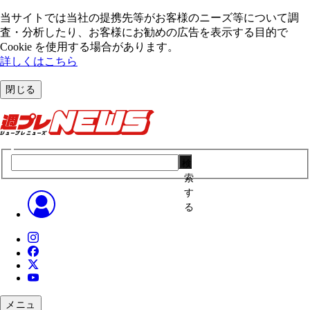
当サイトでは当社の提携先等がお客様のニーズ等について調
査・分析したり、お客様にお勧めの広告を表⽰する⽬的で
Cookie を使⽤する場合があります。
詳しくはこちら
閉じる
検
索
す
る
メニュ