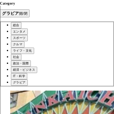
Category
グラビア
開/閉
総合
エンタメ
スポーツ
クルマ
ライフ・文化
社会
政治・国際
経済・ビジネス
IT・科学
グラビア