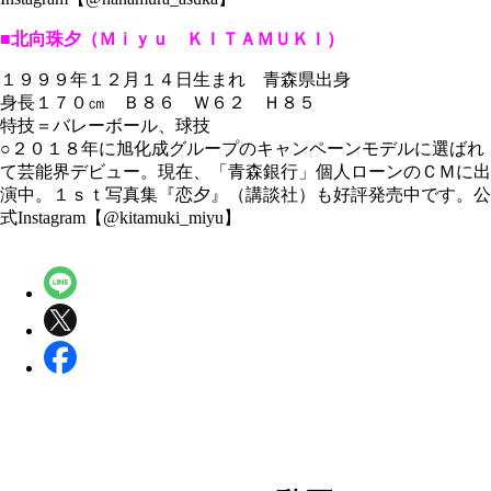
■北向珠夕（Ｍｉｙｕ ＫＩＴＡＭＵＫＩ）
１９９９年１２月１４日生まれ 青森県出身
身長１７０㎝ Ｂ８６ Ｗ６２ Ｈ８５
特技＝バレーボール、球技
○２０１８年に旭化成グループのキャンペーンモデルに選ばれ
て芸能界デビュー。現在、「青森銀行」個人ローンのＣＭに出
演中。１ｓｔ写真集『恋夕』（講談社）も好評発売中です。公
式Instagram【@kitamuki_miyu】