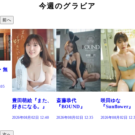
今週のグラビア
前へ
た、
斎藤恭代
咲田ゆな
藤水咲桜『花
』
『BOUND』
『Sunflower』
だまり』
:40
2026年08月02日 12:35
2026年08月02日 12:30
2026年08月02日 12:
次へ