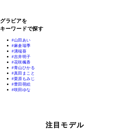
グラビアを
キーワードで探す
山田あい
麻倉瑞季
溝端葵
吉井明子
花咲楓香
青山ひかる
真田まこと
栗原もみじ
豊田萌絵
咲田ゆな
注目モデル