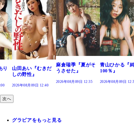
溝端 葵『もう
つの、あおい
で。』
2026年08月09日 12:
麻倉瑞季『夏がそ
青山ひかる『純度
きだ
うさせた』
100％』
2026年08月09日 12:35
2026年08月09日 12:30
:40
次へ
グラビアをもっと見る