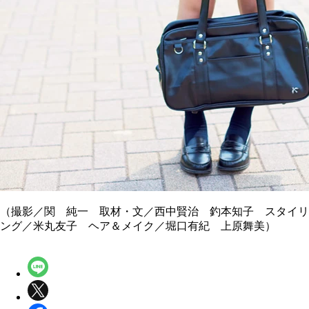
（撮影／関 純一 取材・文／西中賢治 釣本知子 スタイリ
ング／米丸友子 ヘア＆メイク／堀口有紀 上原舞美）