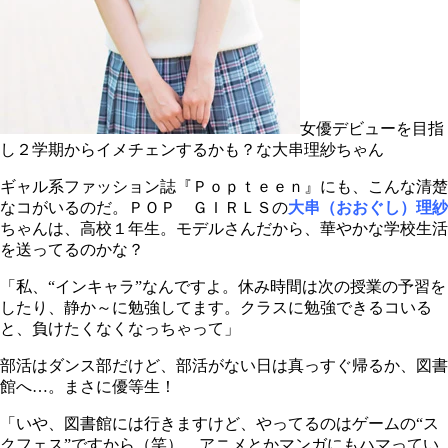
女優デビューを目指
し２学期からイメチェンするかも？な大串理紗ちゃん
ギャル系ファッション誌『Ｐｏｐｔｅｅｎ』にも、こんな清楚
なコがいるのだ。ＰＯＰ ＧＩＲＬＳの
大串（おおぐし）理紗
ちゃんは、高校１年生。モデルさんだから、華やかな学校生活
を送ってるのかな？
「私、“インキャラ”なんですよ。休み時間は次の授業の予習を
したり、静か～に勉強してます。クラスに勉強できるコいる
と、負けたくなくなっちゃって」
部活はダンス部だけど、部活がない日は真っすぐ帰るか、図書
館へ…。まさに優等生！
「いや、図書館には行きますけど、やってるのはゲームの“ス
クフェス”ですから（笑）。アニメとかマンガにもハマってい