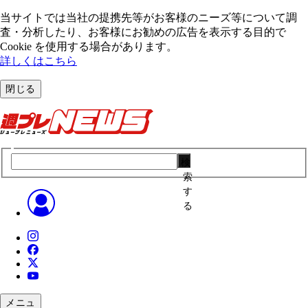
当サイトでは当社の提携先等がお客様のニーズ等について調
査・分析したり、お客様にお勧めの広告を表⽰する⽬的で
Cookie を使⽤する場合があります。
詳しくはこちら
閉じる
検
索
す
る
メニュ