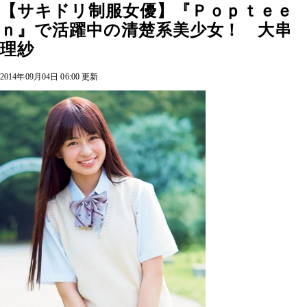
【サキドリ制服女優】『Ｐｏｐｔｅｅ
ｎ』で活躍中の清楚系美少女！ 大串
理紗
2014年09月04日 06:00 更新