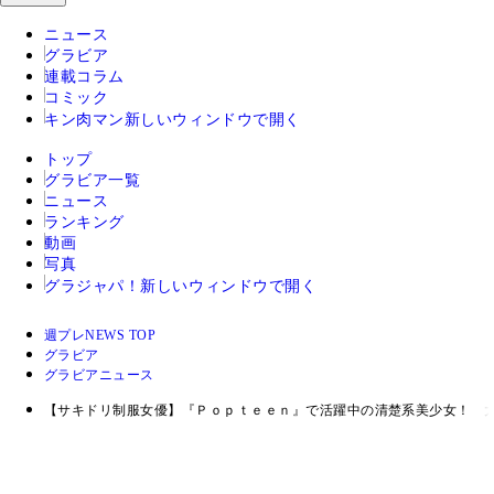
ニュース
グラビア
連載コラム
コミック
キン肉マン
新しいウィンドウで開く
トップ
グラビア一覧
ニュース
ランキング
動画
写真
グラジャパ！
新しいウィンドウで開く
週プレNEWS TOP
グラビア
グラビアニュース
【サキドリ制服女優】『Ｐｏｐｔｅｅｎ』で活躍中の清楚系美少女！ 