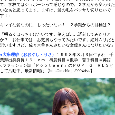
て、学校ではショボーンって感じなので。２学期から変わりた
いなぁと思ってます。まずは、髪の毛をバッサリ切りたいで
す！」
キレイな髪なのに、もったいない！ ２学期からの目標は？
「明るくはっちゃけたいです。例えば……遅刻してみたりと
か？ お仕事では、お芝居もやってみたいです。絶対ムリだと
思いますけど、佐々木希さんみたいな女優さんになりたいな」
●大串理紗（おおぐし・りさ）
１９９８年８月３日生まれ 千
葉県出身身長１６１ｃｍ 得意科目＝数学 苦手科目＝英語
○ファッション誌『Ｐｏｐｔｅｅｎ』のＰＯＰ ＧＩＲＬＳと
して活動中。最新情報は【http://ameblo.jp/0094risa/】