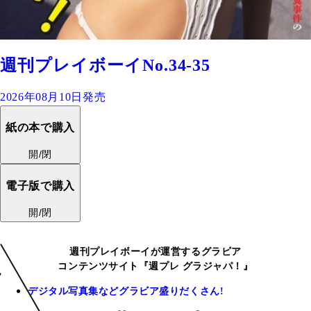
週刊プレイボーイNo.34-35
2026年08月10日発売
紙の本で購入
開/閉
電子版で購入
開/閉
週刊プレイボーイが運営するグラビア
コンテンツサイト『週プレ グラジャパ！』
デジタル写真集などグラビア盛りだくさん!