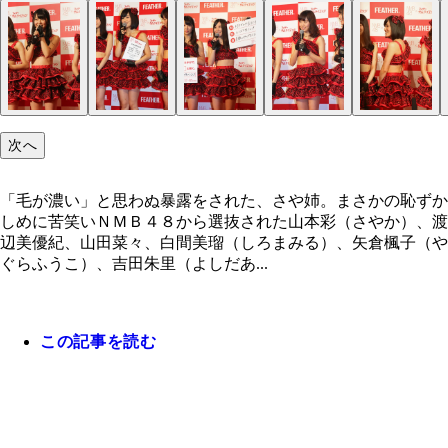
左から吉田、矢倉、山本、渡辺、白間、上西
次へ
「毛が濃い」と思わぬ暴露をされた、さや姉。まさかの恥ずか
しめに苦笑いＮＭＢ４８から選抜された山本彩（さやか）、渡
辺美優紀、山田菜々、白間美瑠（しろまみる）、矢倉楓子（や
ぐらふうこ）、吉田朱里（よしだあ...
この記事を読む
「毛が濃い」と思わぬ暴露をされた、さや姉。まさ
矢倉楓子
白間美瑠
山本彩
上西恵
渡辺美優紀
吉田朱里
恥ずかしめに苦笑い