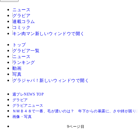
ニュース
グラビア
連載コラム
コミック
キン肉マン
新しいウィンドウで開く
トップ
グラビア一覧
ニュース
ランキング
動画
写真
グラジャパ！
新しいウィンドウで開く
週プレNEWS TOP
グラビア
グラビアニュース
ＮＭＢ４８で一番、毛が濃いのは？ 年下からの暴露に、さや姉が困り
画像・写真
9ページ目