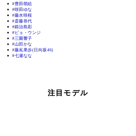
豊田萌絵
咲田ゆな
藤水咲桜
斎藤恭代
鍛治島彩
ピョ・ウンジ
三園響子
山田かな
藤嶌果歩(日向坂46)
七瀬なな
注目モデル