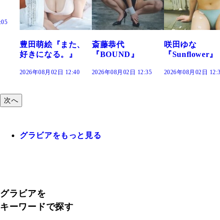
た、
斎藤恭代
咲田ゆな
藤水咲桜『花
』
『BOUND』
『Sunflower』
だまり』
:40
2026年08月02日 12:35
2026年08月02日 12:30
2026年08月02日 12:
次へ
グラビアをもっと見る
グラビアを
キーワードで探す