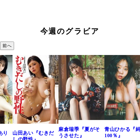
今週のグラビア
前へ
溝端 葵『もう
つの、あおい
で。』
2026年08月09日 12:
麻倉瑞季『夏がそ
青山ひかる『純度
きだ
うさせた』
100％』