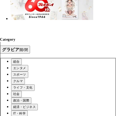
Category
グラビア
開/閉
総合
エンタメ
スポーツ
クルマ
ライフ・文化
社会
政治・国際
経済・ビジネス
IT・科学