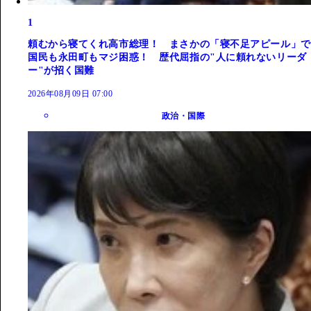
1
頼むから寝てくれ高市総理！ まさかの「寝不足アピール」で
国民も永田町もマジ困惑！ 歴代屈指の"人に頼れないリーダ
ー"が招く国難
2026年08月09日 07:00
政治・国際