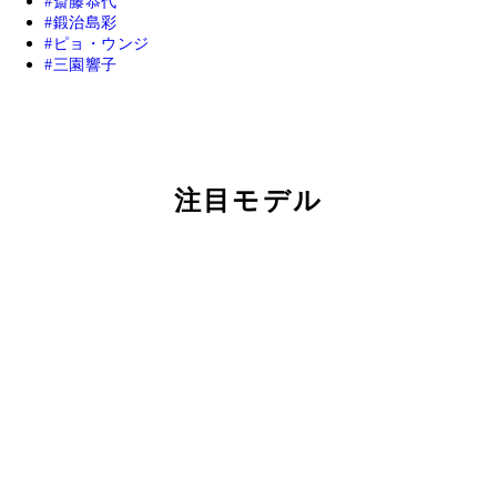
斎藤恭代
鍛治島彩
ピョ・ウンジ
三園響子
注目モデル