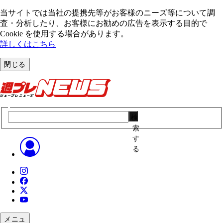
当サイトでは当社の提携先等がお客様のニーズ等について調
査・分析したり、お客様にお勧めの広告を表⽰する⽬的で
Cookie を使⽤する場合があります。
詳しくはこちら
閉じる
検
索
す
る
メニュ