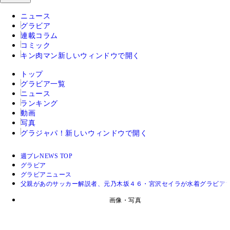
ニュース
グラビア
連載コラム
コミック
キン肉マン
新しいウィンドウで開く
トップ
グラビア一覧
ニュース
ランキング
動画
写真
グラジャパ！
新しいウィンドウで開く
週プレNEWS TOP
グラビア
グラビアニュース
父親があのサッカー解説者、元乃木坂４６・宮沢セイラが水着グラビアで
画像・写真