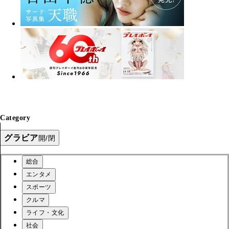
Category
グラビア
開/閉
総合
エンタメ
スポーツ
クルマ
ライフ・文化
社会