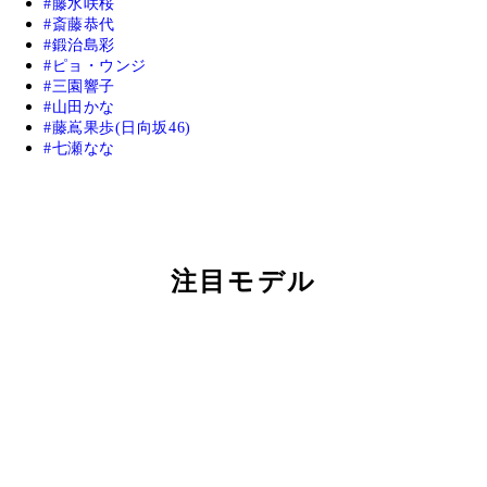
藤水咲桜
斎藤恭代
鍛治島彩
ピョ・ウンジ
三園響子
山田かな
藤嶌果歩(日向坂46)
七瀬なな
注目モデル