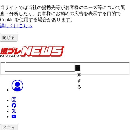
当サイトでは当社の提携先等がお客様のニーズ等について調
査・分析したり、お客様にお勧めの広告を表⽰する⽬的で
Cookie を使⽤する場合があります。
詳しくはこちら
閉じる
検
索
す
る
メニュ