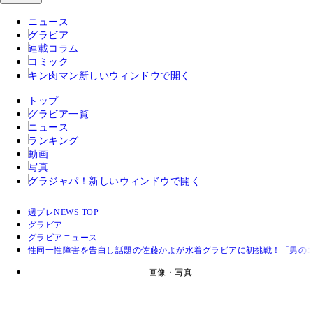
ニュース
グラビア
連載コラム
コミック
キン肉マン
新しいウィンドウで開く
トップ
グラビア一覧
ニュース
ランキング
動画
写真
グラジャパ！
新しいウィンドウで開く
週プレNEWS TOP
グラビア
グラビアニュース
性同一性障害を告白し話題の佐藤かよが水着グラビアに初挑戦！「男の
画像・写真