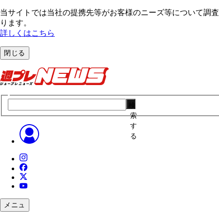
当サイトでは当社の提携先等がお客様のニーズ等について調査・
ります。
詳しくはこちら
閉じる
検
索
す
る
メニュ