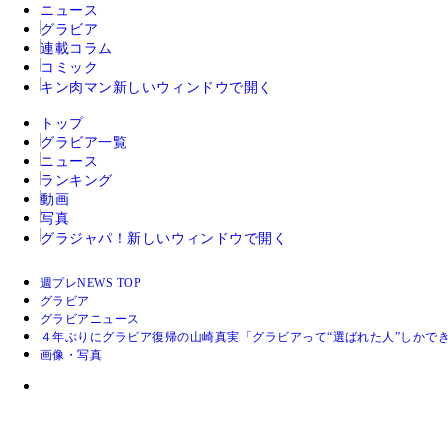
ニュース
グラビア
連載コラム
コミック
キン肉マン
新しいウィンドウで開く
トップ
グラビア一覧
ニュース
ランキング
動画
写真
グラジャパ！
新しいウィンドウで開く
週プレNEWS TOP
グラビア
グラビアニュース
４年ぶりにグラビア復帰の山崎真実「グラビアって“選ばれた人”しかで
画像・写真