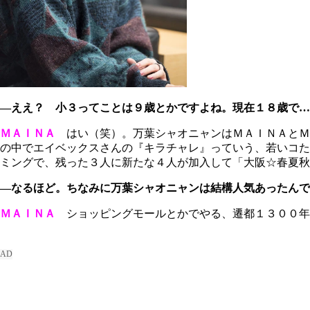
―ええ？ 小３ってことは９歳とかですよね。現在１８歳で…
ＭＡＩＮＡ
はい（笑）。万葉シャオニャンはＭＡＩＮＡとＭ
の中でエイベックスさんの『キラチャレ』っていう、若いコた
ミングで、残った３人に新たな４人が加入して「大阪☆春夏秋
―なるほど。ちなみに万葉シャオニャンは結構人気あったんで
ＭＡＩＮＡ
ショッピングモールとかでやる、遷都１３００年