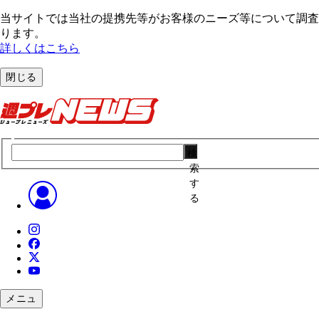
当サイトでは当社の提携先等がお客様のニーズ等について調査・
ります。
詳しくはこちら
閉じる
検
索
す
る
メニュ