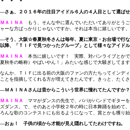
＊ ＊ ＊
―さぁ、２０１６年の注目アイドル６人の４人目として選ばせ
ＭＡＩＮＡ
もう、そんな中に選んでいただいてありがとうご
ャーな方ばっかりじゃないですか。それは本当に嬉しいです。
―そう、大阪☆春夏秋冬さんは毎年、夏に東京・お台場で行な
以降、「ＴＩＦで見つかったグループ」として様々なアイドル
ＭＡＩＮＡ
本当に嬉しいです！ 実際、対バンライブとかで
夏秋冬の略称）やばいやん！」みたいな感じで大騒ぎしてます
なんか、ＴＩＦに出る前の大阪のファンの方たちってインディ
ことを指摘してくれる方が増えてきたんです。きっと、たくさ
―ＭＡＩＮＡさんは昔からこういう世界に憧れてたんですか？
ＭＡＩＮＡ
ママがダンスの先生で、パパがバンドでギターを
ズダンス。で、そのあと小学校２年の時に日本舞踊を始めて。
ろんな歌のコンテストにも出るようになって、賞とかも獲り始
―おぉ！ 子供の頃から才能が見え隠れしてたわけですね。