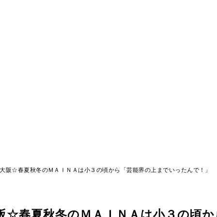
 大阪☆春夏秋冬のＭＡＩＮＡは小３の頃から「芸能界の上までいったんで！」
阪☆春夏秋冬のＭＡＩＮＡは小３の頃か