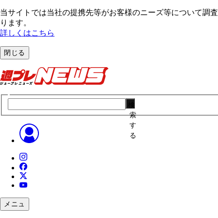
当サイトでは当社の提携先等がお客様のニーズ等について調査・
ります。
詳しくはこちら
閉じる
検
索
す
る
メニュ