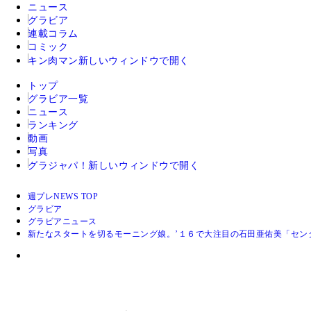
ニュース
グラビア
連載コラム
コミック
キン肉マン
新しいウィンドウで開く
トップ
グラビア一覧
ニュース
ランキング
動画
写真
グラジャパ！
新しいウィンドウで開く
週プレNEWS TOP
グラビア
グラビアニュース
新たなスタートを切るモーニング娘。’１６で大注目の石田亜佑美「セン