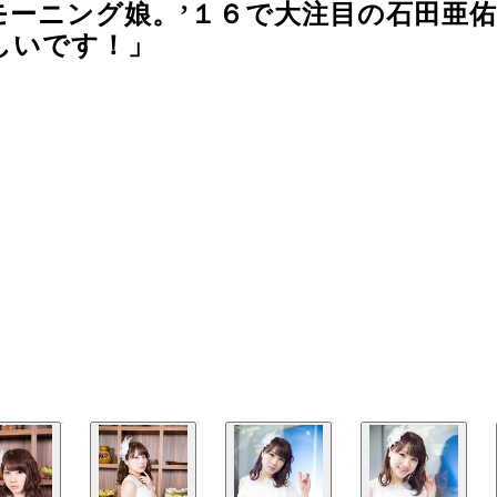
モーニング娘。’１６で大注目の石田亜
しいです！」