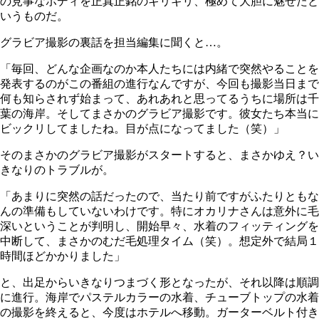
の見事なボディを正真正銘のギリギリ、極めて大胆に魅せたと
いうものだ。
グラビア撮影の裏話を担当編集に聞くと…。
「毎回、どんな企画なのか本人たちには内緒で突然やることを
発表するのがこの番組の進行なんですが、今回も撮影当日まで
何も知らされず始まって、あれあれと思ってるうちに場所は千
葉の海岸。そしてまさかのグラビア撮影です。彼女たち本当に
ビックリしてましたね。目が点になってました（笑）」
そのまさかのグラビア撮影がスタートすると、まさかゆえ？い
きなりのトラブルが。
「あまりに突然の話だったので、当たり前ですがふたりともな
んの準備もしていないわけです。特にオカリナさんは意外に毛
深いということが判明し、開始早々、水着のフィッティングを
中断して、まさかのむだ毛処理タイム（笑）。想定外で結局１
時間ほどかかりました」
と、出足からいきなりつまづく形となったが、それ以降は順調
に進行。海岸でパステルカラーの水着、チューブトップの水着
の撮影を終えると、今度はホテルへ移動。ガーターベルト付き