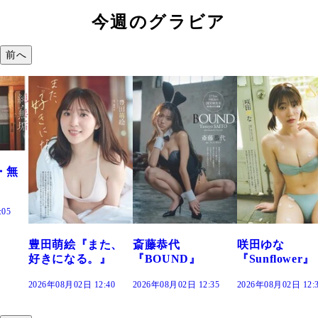
今週のグラビア
前へ
・無
:05
豊田萌絵『また、
斎藤恭代
咲田ゆな
好きになる。』
『BOUND』
『Sunflower』
2026年08月02日 12:40
2026年08月02日 12:35
2026年08月02日 12: