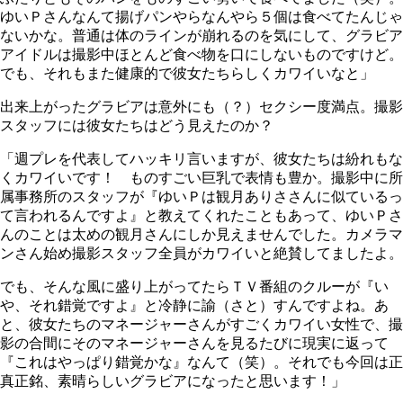
ゆいＰさんなんて揚げパンやらなんやら５個は食べてたんじゃ
ないかな。普通は体のラインが崩れるのを気にして、グラビア
アイドルは撮影中ほとんど食べ物を口にしないものですけど。
でも、それもまた健康的で彼女たちらしくカワイいなと」
出来上がったグラビアは意外にも（？）セクシー度満点。撮影
スタッフには彼女たちはどう見えたのか？
「週プレを代表してハッキリ言いますが、彼女たちは紛れもな
くカワイいです！ ものすごい巨乳で表情も豊か。撮影中に所
属事務所のスタッフが『ゆいＰは観月ありささんに似ているっ
て言われるんですよ』と教えてくれたこともあって、ゆいＰさ
んのことは太めの観月さんにしか見えませんでした。カメラマ
ンさん始め撮影スタッフ全員がカワイいと絶賛してましたよ。
でも、そんな風に盛り上がってたらＴＶ番組のクルーが『い
や、それ錯覚ですよ』と冷静に諭（さと）すんですよね。あ
と、彼女たちのマネージャーさんがすごくカワイい女性で、撮
影の合間にそのマネージャーさんを見るたびに現実に返って
『これはやっぱり錯覚かな』なんて（笑）。それでも今回は正
真正銘、素晴らしいグラビアになったと思います！」