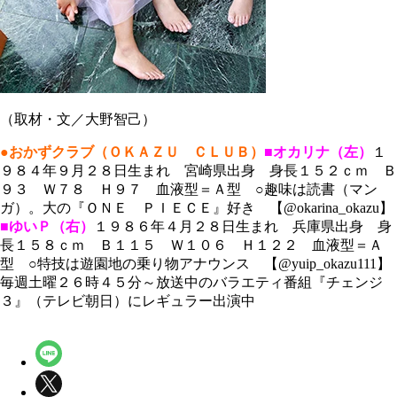
（取材・文／大野智己）
●おかずクラブ（ＯＫＡＺＵ ＣＬＵＢ）
■オカリナ（左）
１
９８４年９月２８日生まれ 宮崎県出身 身長１５２ｃｍ Ｂ
９３ Ｗ７８ Ｈ９７ 血液型＝Ａ型 ○趣味は読書（マン
ガ）。大の『ＯＮＥ ＰＩＥＣＥ』好き 【@okarina_okazu】
■ゆいＰ（右）
１９８６年４月２８日生まれ 兵庫県出身 身
長１５８ｃｍ Ｂ１１５ Ｗ１０６ Ｈ１２２ 血液型＝Ａ
型 ○特技は遊園地の乗り物アナウンス 【@yuip_okazu111】
毎週土曜２６時４５分～放送中のバラエティ番組『チェンジ
３』（テレビ朝日）にレギュラー出演中