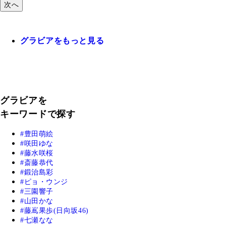
次へ
グラビアをもっと見る
グラビアを
キーワードで探す
豊田萌絵
咲田ゆな
藤水咲桜
斎藤恭代
鍛治島彩
ピョ・ウンジ
三園響子
山田かな
藤嶌果歩(日向坂46)
七瀬なな