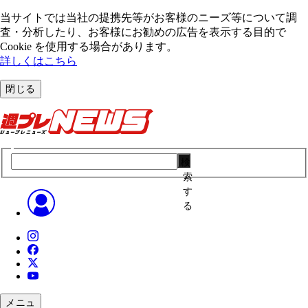
当サイトでは当社の提携先等がお客様のニーズ等について調
査・分析したり、お客様にお勧めの広告を表⽰する⽬的で
Cookie を使⽤する場合があります。
詳しくはこちら
閉じる
検
索
す
る
メニュ