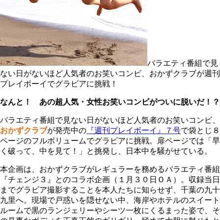
バラエティ番組で見
ない日がないほど人気者のお笑いコンビ、おかずクラブが週刊
プレイボーイでグラビアに挑戦！
なんと！ あの超人気・女性お笑いコンビがついに脱いだ！？
バラエティ番組で見ない日がないほど人気者のお笑いコンビ、
おかずクラブ
が発売中の
『週刊プレイボーイ』７号
で袋とじ８
ページのフルボリュームでグラビアに挑戦。扉ページでは「早
く破って、中を見て！」と挑発し、日本中を騒がせている。
本企画は、おかずクラブがレギュラーを務めるバラエティ番組
『チェンジ３』とのコラボ企画（１月３０日ＯＡ）。収録当日
までグラビア撮影することを本人たちに知らせず、千葉の九十
九里へ。現場で戸惑いを隠せない中、海岸やホテルのスイート
ルームで黒のランジェリーやシーツ一枚にくるまった姿で、そ