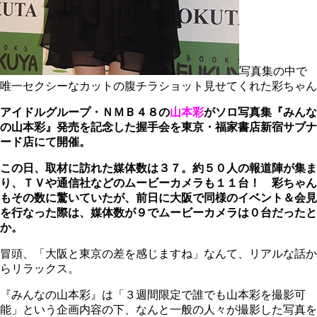
写真集の中で
唯一セクシーなカットの腹チラショット見せてくれた彩ちゃん
アイドルグループ・ＮＭＢ４８の
山本彩
がソロ写真集『みんな
の山本彩』発売を記念した握手会を東京・福家書店新宿サブナ
ード店にて開催。
この日、取材に訪れた媒体数は３７。約５０人の報道陣が集ま
り、ＴＶや通信社などのムービーカメラも１１台！ 彩ちゃん
もその数に驚いていたが、前日に大阪で同様のイベント＆会見
を行なった際は、媒体数が９でムービーカメラは０台だったと
か。
冒頭、「大阪と東京の差を感じますね」なんて、リアルな話か
らリラックス。
『みんなの山本彩』は「３週間限定で誰でも山本彩を撮影可
能」という企画内容の下、なんと一般の人々が撮影した写真を