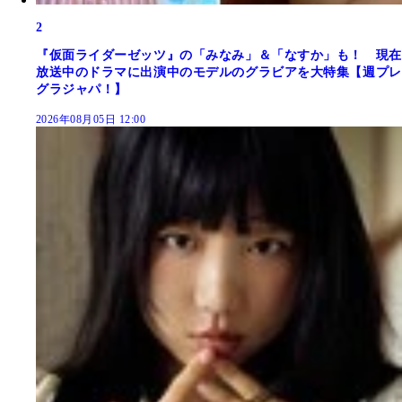
2
『仮面ライダーゼッツ』の「みなみ」＆「なすか」も！ 現在
放送中のドラマに出演中のモデルのグラビアを大特集【週プレ
グラジャパ！】
2026年08月05日 12:00