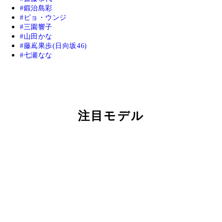
鍛治島彩
ピョ・ウンジ
三園響子
山田かな
藤嶌果歩(日向坂46)
七瀬なな
注目モデル