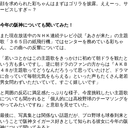
顔を求められた彩ちゃんはまずはゴリラを披露。ええーっ、サ
ービスしすぎ～？
今年の阪神についても聞いてみた！
また現在放送中のＮＨＫ連続テレビ小説『あさが来た』の主題
歌「３６５日の紙飛行機」ではセンターを務めている彩ちゃ
ん。この曲への反響については、
「若いコとかはこの主題歌をきっかけに初めて朝ドラを観たと
いう方も多いですし、逆に朝ドラのファンの方からは『ＡＫＢ
４８が主題歌ってどうなんだろうって思っていたけど、ドラマ
に合っていて毎朝元気をもらえる』といった声もたくさん老若
男女問わずいただいていて。すごく嬉しいです」
と周囲の反応に満足感たっぷりな様子。今度挑戦したい主題歌
についても聞かれると「個人的には高校野球のテーマソングを
やってみたいですね」と意欲を見せていた。
最後に、写真集とは関係ない話題だが、プロ野球も球春到来と
いうことで阪神タイガース好きとして知られる彼女に今年の阪
神について聞いてみると…。