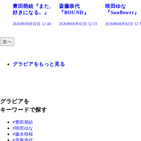
『また、
斎藤恭代
咲田ゆな
藤水咲桜『
る。』
『BOUND』
『Sunflower』
だまり』
 12:40
2026年08月02日 12:35
2026年08月02日 12:30
2026年08月02日 
次へ
グラビアをもっと見る
グラビアを
キーワードで探す
豊田萌絵
咲田ゆな
藤水咲桜
斎藤恭代