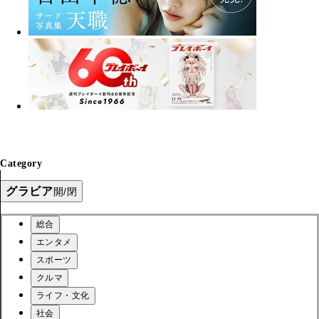
Category
グラビア
開/閉
総合
エンタメ
スポーツ
クルマ
ライフ・文化
社会