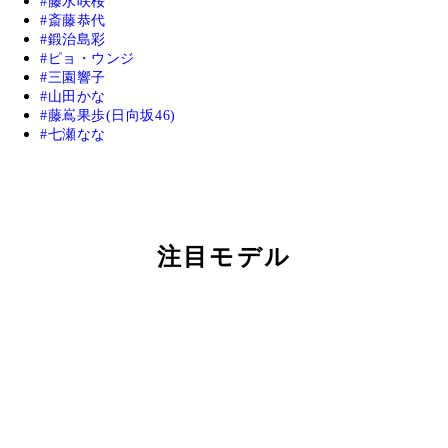
藤水咲桜
斎藤恭代
鍛治島彩
ピョ・ウンジ
三園響子
山田かな
藤嶌果歩(日向坂46)
七瀬なな
注目モデル