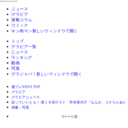
ニュース
グラビア
連載コラム
コミック
キン肉マン
新しいウィンドウで開く
トップ
グラビア一覧
ニュース
ランキング
動画
写真
グラジャパ！
新しいウィンドウで開く
週プレNEWS TOP
グラビア
グラビアニュース
語っていいとも！ 第１８回ゲスト・芳本美代子「なんか、コケちゃあ起
画像・写真
3ページ目