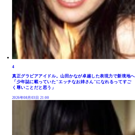
4
真正グラビアアイドル。山田かなが卓越した表現力で新境地へ
「少年誌に載っていた"エッチなお姉さん"になれるってすご
く尊いことだと思う」
2026年08月03日 21:00