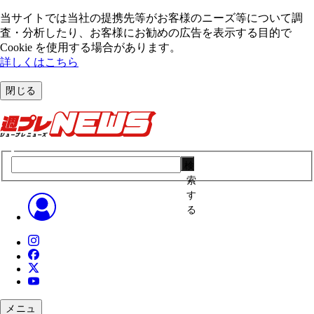
当サイトでは当社の提携先等がお客様のニーズ等について調
査・分析したり、お客様にお勧めの広告を表⽰する⽬的で
Cookie を使⽤する場合があります。
詳しくはこちら
閉じる
検
索
す
る
メニュ