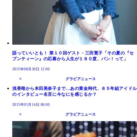
語っていいとも！ 第１０回ゲスト・三田寛子「その夏の『セ
ブンティーン』の応募から人生が１８０度、パン！って」
2015年08月30日 12:00
グラビアニュース
浅香唯から本田美奈子まで…あの黄金時代、８５年組アイドル
のインタビュー名言に今なにを感じるか？
2015年01月14日 06:00
グラビアニュース