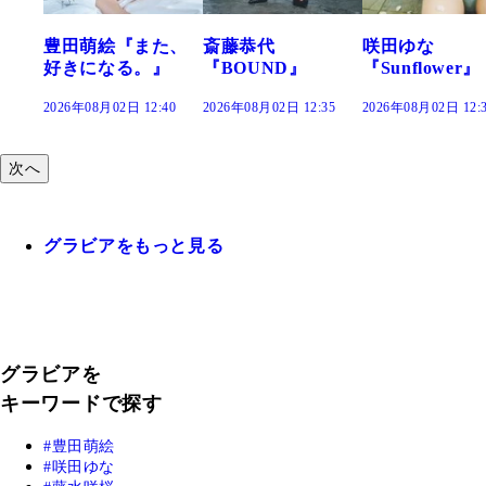
た、
斎藤恭代
咲田ゆな
藤水咲桜『花
』
『BOUND』
『Sunflower』
だまり』
:40
2026年08月02日 12:35
2026年08月02日 12:30
2026年08月02日 12:
次へ
グラビアをもっと見る
グラビアを
キーワードで探す
豊田萌絵
咲田ゆな