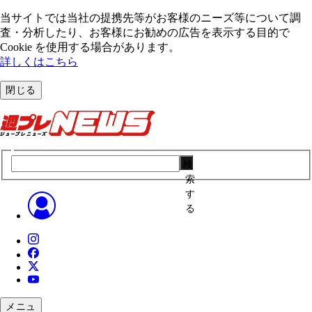
当サイトでは当社の提携先等がお客様のニーズ等について調
査・分析したり、お客様にお勧めの広告を表⽰する⽬的で
Cookie を使⽤する場合があります。
詳しくはこちら
閉じる
検
索
す
る
メニュ