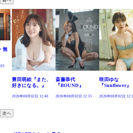
前へ
た、
斎藤恭代
咲田ゆな
藤水咲桜『花
』
『BOUND』
『Sunflower』
だまり』
:40
2026年08月02日 12:35
2026年08月02日 12:30
2026年08月02日 12:
次へ