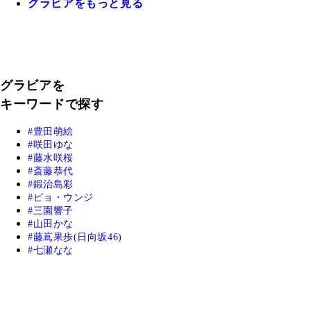
グラビアをもっと見る
グラビアを
キーワードで探す
豊田萌絵
咲田ゆな
藤水咲桜
斎藤恭代
鍛治島彩
ピョ・ウンジ
三園響子
山田かな
藤嶌果歩(日向坂46)
七瀬なな