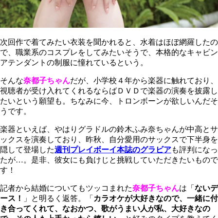
次回作で着てみたい衣装を聞かれると、水着はほぼ網羅したの
で、職業系のコスプレをしてみたいそうで、本格的なキャビン
アテンダントの制服に憧れているという。
そんな
奈都子ちゃん
だが、小学校４年から楽器に触れており、
視聴者が受け入れてくれるならばＤＶＤで楽器の演奏を披露し
たいという願望も。ちなみに今、トロンボーンが欲しいんだそ
うです。
楽器といえば、やはりグラドルの鈴木ふみ奈ちゃんが中高とサ
ックスを演奏しており、昨秋、自分愛用のサックスで下半身を
隠して登場した
週刊プレイボーイ本誌のグラビア
も評判になっ
たが…。是非、彼女にも負けじと挑戦していただきたいもので
す！
記者から結婚についてもツッコまれた
奈都子ちゃん
は「
ないデ
ース！
」と明るく返答。「
カラオケが大好きなので、一緒に付
き合ってくれて、なおかつ、歌がうまい人が私、大好きなの