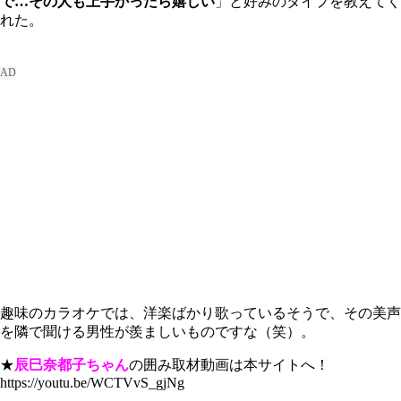
で…その人も上手かったら嬉しい
」と好みのタイプを教えてく
れた。
趣味のカラオケでは、洋楽ばかり歌っているそうで、その美声
を隣で聞ける男性が羨ましいものですな（笑）。
★
辰巳奈都子ちゃん
の囲み取材動画は本サイトへ！
https://youtu.be/WCTVvS_gjNg