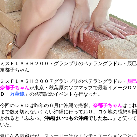
ミスＦＬＡＳＨ２００７グランプリのベテラングラドル・辰巳
奈都子ちゃん
ミスＦＬＡＳＨ２００７グランプリのベテラングラドル・
辰巳
奈都子ちゃん
が東京・秋葉原のソフマップで最新イメージＤＶ
Ｄ「
万華鏡
」の発売記念イベントを行なった。
今回のＤＶＤは昨年の６月に沖縄で撮影。
奈都子ちゃん
はこれ
まで数え切れないくらい沖縄に行っており、ロケ地の感想を聞
かれると「
ふふっ、沖縄はいつもの沖縄でしたね…
」と笑って
いた。
気になる内容だが、ストーリーはなくシチュエーションごとに