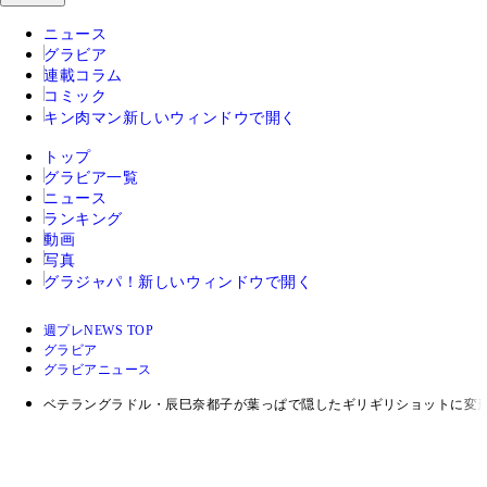
ニュース
グラビア
連載コラム
コミック
キン肉マン
新しいウィンドウで開く
トップ
グラビア一覧
ニュース
ランキング
動画
写真
グラジャパ！
新しいウィンドウで開く
週プレNEWS TOP
グラビア
グラビアニュース
ベテラングラドル・辰巳奈都子が葉っぱで隠したギリギリショットに変