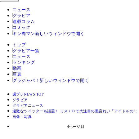
ニュース
グラビア
連載コラム
コミック
キン肉マン
新しいウィンドウで開く
トップ
グラビア一覧
ニュース
ランキング
動画
写真
グラジャパ！
新しいウィンドウで開く
週プレNEWS TOP
グラビア
グラビアニュース
過激なツイッターも話題！ ミスｉＤで大注目の黒宮れい「アイドルの“
画像・写真
4ページ目