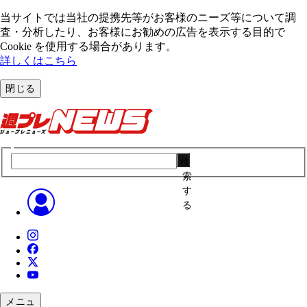
当サイトでは当社の提携先等がお客様のニーズ等について調
査・分析したり、お客様にお勧めの広告を表⽰する⽬的で
Cookie を使⽤する場合があります。
詳しくはこちら
閉じる
検
索
す
る
メニュ