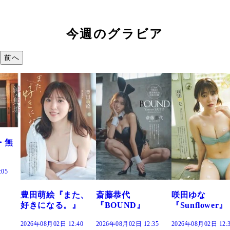
今週のグラビア
前へ
た、
斎藤恭代
咲田ゆな
藤水咲桜『花
』
『BOUND』
『Sunflower』
だまり』
:40
2026年08月02日 12:35
2026年08月02日 12:30
2026年08月02日 12: