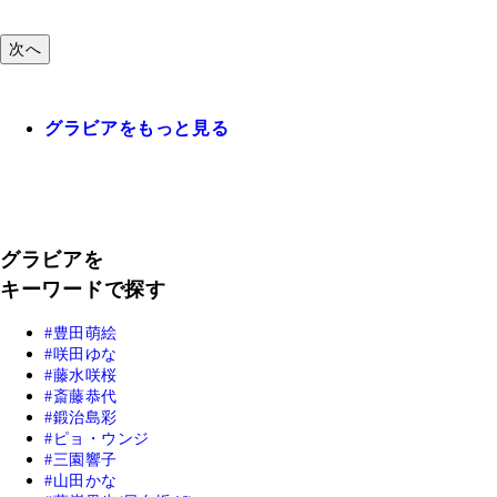
次へ
グラビアをもっと見る
グラビアを
キーワードで探す
豊田萌絵
咲田ゆな
藤水咲桜
斎藤恭代
鍛治島彩
ピョ・ウンジ
三園響子
山田かな