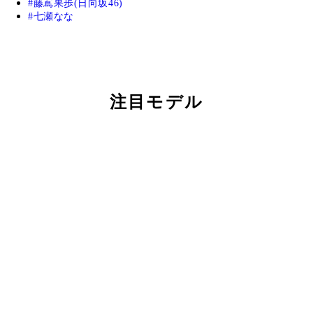
藤嶌果歩(日向坂46)
七瀬なな
注目モデル