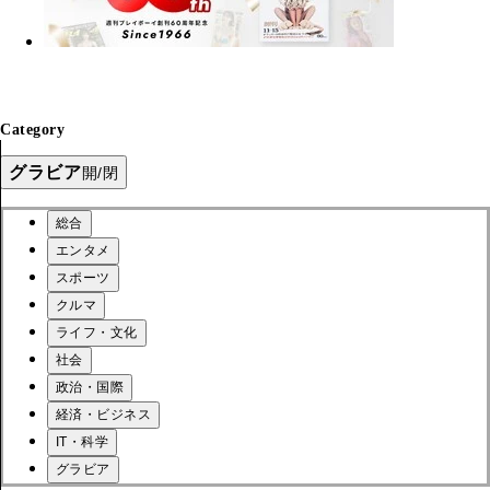
Category
グラビア
開/閉
総合
エンタメ
スポーツ
クルマ
ライフ・文化
社会
政治・国際
経済・ビジネス
IT・科学
グラビア