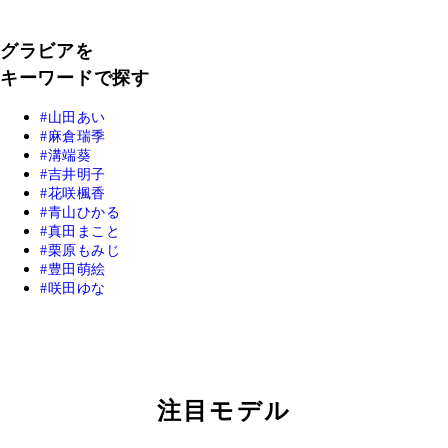
グラビアを
キーワードで探す
山田あい
麻倉瑞季
溝端葵
吉井明子
花咲楓香
青山ひかる
真田まこと
栗原もみじ
豊田萌絵
咲田ゆな
注目モデル