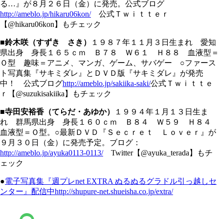
る…』が８月２６日（金）に発売。公式ブログ
http://ameblo.jp/hikaru06kon/
公式Ｔｗｉｔｔｅｒ
【@hikaru06kon】もチェック
■鈴木咲（すずき さき）
１９８７年１１月３日生まれ 愛知
県出身 身長１６５ｃｍ Ｂ７８ Ｗ６１ Ｈ８８ 血液型＝
Ｏ型 趣味＝アニメ、マンガ、ゲーム、サバゲー ○ファース
ト写真集『サキミダレ』とＤＶＤ版『サキミダレ』が発売
中！ 公式ブログ
http://ameblo.jp/sakiika-saki/
公式Ｔｗｉｔｔｅ
ｒ【@suzukisakiika】もチェック
■寺田安裕香（てらだ・あゆか）
１９９４年１月１３日生ま
れ 群馬県出身 身長１６０ｃｍ Ｂ８４ Ｗ５９ Ｈ８４
血液型＝Ｏ型。○最新ＤＶＤ『Ｓｅｃｒｅｔ Ｌｏｖｅｒ』が
９月３０日（金）に発売予定。ブログ：
http://ameblo.jp/ayuka0113-0113/
Twitter【@ayuka_terada】もチ
ェック
●
電子写真集『週プレnet EXTRA ぬるぬるグラドル引っ越しセ
ンター』配信中
http://shupure-net.shueisha.co.jp/extra/