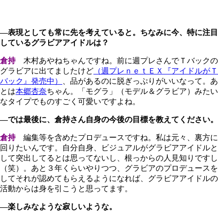
―表現としても常に先を考えていると。ちなみに今、特に注目
しているグラビアアイドルは？
倉持
木村あやねちゃんですね。前に週プレさんでＴバックの
グラビアに出てましたけど
（週プレｎｅｔＥＸ『アイドルがＴ
バック』発売中）
、品があるのに脱ぎっぷりがいいなって。あ
とは
本郷杏奈
ちゃん。「モグラ」（モデル＆グラビア）みたい
なタイプでものすごく可愛いですよね。
―では最後に、倉持さん自身の今後の目標を教えてください。
倉持
編集等を含めたプロデュースですね。私は元々、裏方に
回りたいんです。自分自身、ビジュアルがグラビアアイドルと
して突出してるとは思ってないし、根っからの人見知りですし
（笑）。あと３年くらいやりつつ、グラビアのプロデュースを
してそれが認めてもらえるようになれば、グラビアアイドルの
活動からは身を引こうと思ってます。
―楽しみなような寂しいような。