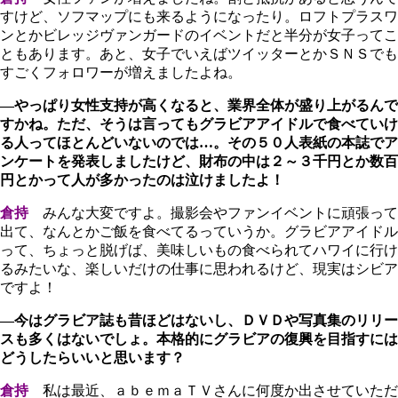
すけど、ソフマップにも来るようになったり。ロフトプラスワ
ンとかビレッジヴァンガードのイベントだと半分が女子ってこ
ともあります。あと、女子でいえばツイッターとかＳＮＳでも
すごくフォロワーが増えましたよね。
―やっぱり女性支持が高くなると、業界全体が盛り上がるんで
すかね。ただ、そうは言ってもグラビアアイドルで食べていけ
る人ってほとんどいないのでは…。その５０人表紙の本誌でア
ンケートを発表しましたけど、財布の中は２～３千円とか数百
円とかって人が多かったのは泣けましたよ！
倉持
みんな大変ですよ。撮影会やファンイベントに頑張って
出て、なんとかご飯を食べてるっていうか。グラビアアイドル
って、ちょっと脱げば、美味しいもの食べられてハワイに行け
るみたいな、楽しいだけの仕事に思われるけど、現実はシビア
ですよ！
―今はグラビア誌も昔ほどはないし、ＤＶＤや写真集のリリー
スも多くはないでしょ。本格的にグラビアの復興を目指すには
どうしたらいいと思います？
倉持
私は最近、ａｂｅｍａＴＶさんに何度か出させていただ