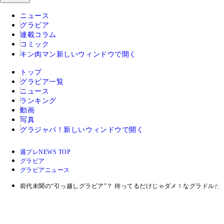
ニュース
グラビア
連載コラム
コミック
キン肉マン
新しいウィンドウで開く
トップ
グラビア一覧
ニュース
ランキング
動画
写真
グラジャパ！
新しいウィンドウで開く
週プレNEWS TOP
グラビア
グラビアニュース
前代未聞の“引っ越しグラビア”？ 待ってるだけじゃダメ！なグラドルた