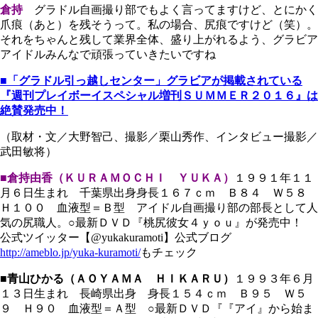
倉持
グラドル自画撮り部でもよく言ってますけど、とにかく
爪痕（あと）を残そうって。私の場合、尻痕ですけど（笑）。
それをちゃんと残して業界全体、盛り上がれるよう、グラビア
アイドルみんなで頑張っていきたいですね
■「グラドル引っ越しセンター」グラビアが掲載されている
『週刊プレイボーイスペシャル増刊ＳＵＭＭＥＲ２０１６』は
絶賛発売中！
（取材・文／大野智己、撮影／栗山秀作、インタビュー撮影／
武田敏将）
■倉持由香（ＫＵＲＡＭＯＣＨＩ ＹＵＫＡ）
１９９１年１１
月６日生まれ 千葉県出身身長１６７ｃｍ Ｂ８４ Ｗ５８
Ｈ１００ 血液型＝Ｂ型 アイドル自画撮り部の部長として人
気の尻職人。○最新ＤＶＤ『桃尻彼女４ｙｏｕ』が発売中！
公式ツイッター【@yukakuramoti】公式ブログ
http://ameblo.jp/yuka-kuramoti/
もチェック
■青山ひかる（ＡＯＹＡＭＡ ＨＩＫＡＲＵ）
１９９３年６月
１３日生まれ 長崎県出身 身長１５４ｃｍ Ｂ９５ Ｗ５
９ Ｈ９０ 血液型＝Ａ型 ○最新ＤＶＤ『『アイ』から始ま