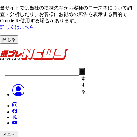
当サイトでは当社の提携先等がお客様のニーズ等について調
査・分析したり、お客様にお勧めの広告を表⽰する⽬的で
Cookie を使⽤する場合があります。
詳しくはこちら
閉じる
検
索
す
る
メニュ