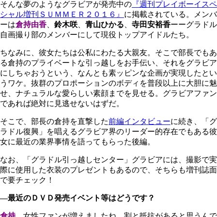
そんな夢のようなグラビアが発売中の
『週刊プレイボーイスペ
シャル増刊ＳＵＭＭＥＲ２０１６』
に掲載されている。メンバ
ーは
倉持由香
、
鈴木咲
、
青山ひかる
、
寺田安裕香
ーーグラドル
自画撮り部のメンバーにして現役トップアイドルたち。
ちなみに、彼女たちは公私にわたる大親友。そこで部長でもあ
る倉持のプライベートな引っ越しをお手伝い、それをグラビア
にしちゃおうという、なんとも素ッピンな企画が実現したとい
うワケ。抜群のプロポーションのボディを普段以上に大胆に魅
せ、ナチュラルな愛らしい素顔までを見せる。グラビアファン
であれば絶対に見逃せないはずだ。
そこで、部長の倉持を直撃した
前編インタビュー
に続き、「グ
ラドル復興」を唱えるグラビア界のリーダー的存在でもある彼
女に最近の業界事情を語ってもらった後編。
なお、「グラドル引っ越しセンター」グラビアには、撮影で実
際に使用した衣装のプレゼントもあるので、そちらも増刊誌面
で要チェック！
―最近のＤＶＤ発売イベント等はどうです？
倉持
女性ファンが増えましたね。割と抵抗があると思うんで