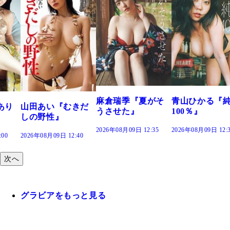
麻倉瑞季『夏がそ
青山ひかる『
あり
山田あい『むきだ
うさせた』
100％』
しの野性』
2026年08月09日 12:35
2026年08月09日 12:
:00
2026年08月09日 12:40
次へ
グラビアをもっと見る