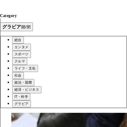
Category
グラビア
開/閉
総合
エンタメ
スポーツ
クルマ
ライフ・文化
社会
政治・国際
経済・ビジネス
IT・科学
グラビア