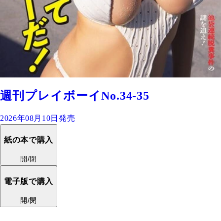
週刊プレイボーイNo.34-35
2026年08月10日発売
紙の本で購入
開/閉
電子版で購入
開/閉