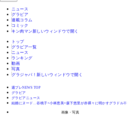
ニュース
グラビア
連載コラム
コミック
キン肉マン
新しいウィンドウで開く
トップ
グラビア一覧
ニュース
ランキング
動画
写真
グラジャパ！
新しいウィンドウで開く
週プレNEWS TOP
グラビア
グラビアニュース
結婚にヌード…谷桃子×小林恵美×森下悠里が赤裸々に明かすグラドル事
画像・写真