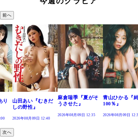
今週のグラビア
前へ
溝端 葵『もう
つの、あおい
で。』
2026年08月09日 12:
麻倉瑞季『夏がそ
青山ひかる『純度
きだ
うさせた』
100％』
2026年08月09日 12:35
2026年08月09日 12:30
:40
次へ