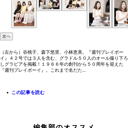
『週刊プレイボーイ』４２号では森下の自宅で３人
ビアを撮影
次へ
（左から）谷桃子、森下悠里、小林恵美。『週刊プレイボー
イ』４２号では３人を含む、グラドル５０人のオール撮り下ろ
しグラビアを掲載！１９６６年の創刊から５０周年を迎えた
『週刊プレイボーイ』。これまで名だた...
この記事を読む
（左から）谷桃子、森下悠里、小林恵美。『週刊プ
ボーイ』４２号では３人を含む、グラドル５０人の
編集部のオススメ
ル撮り下ろしグラビアを掲載！