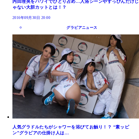
内田理央をハワイでひとり占め…入浴シーンやすっぴんだけじ
ゃない大胆カットとは！？
2016年09月30日 20:00
グラビアニュース
人気グラドルたちがシャワーを浴びてお触り！？ “素ッピ
ン”グラビアの仕掛け人は…