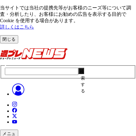
当サイトでは当社の提携先等がお客様のニーズ等について調
査・分析したり、お客様にお勧めの広告を表⽰する⽬的で
Cookie を使⽤する場合があります。
詳しくはこちら
閉じる
検
索
す
る
メニュ