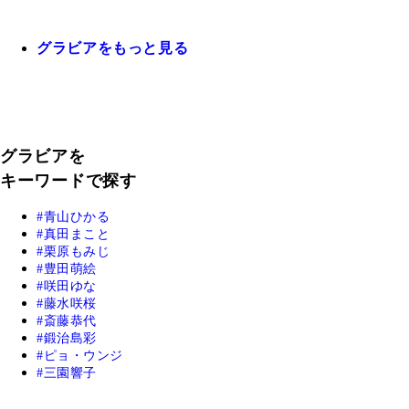
グラビアをもっと見る
グラビアを
キーワードで探す
青山ひかる
真田まこと
栗原もみじ
豊田萌絵
咲田ゆな
藤水咲桜
斎藤恭代
鍛治島彩
ピョ・ウンジ
三園響子