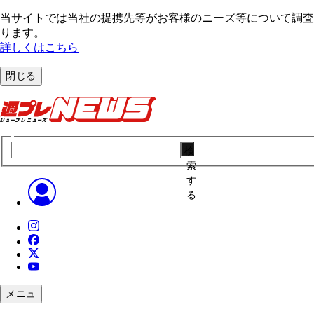
当サイトでは当社の提携先等がお客様のニーズ等について調査・
ります。
詳しくはこちら
閉じる
検
索
す
る
メニュ