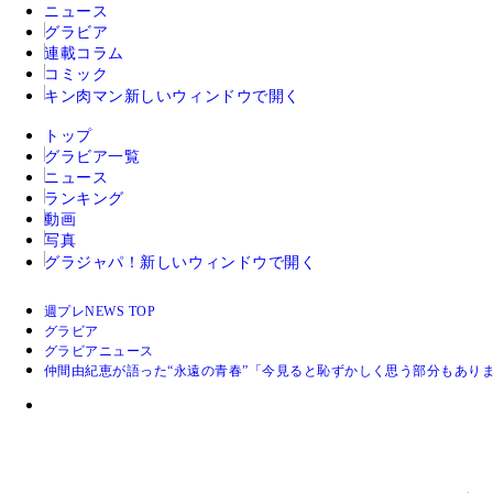
ニュース
グラビア
連載コラム
コミック
キン肉マン
新しいウィンドウで開く
トップ
グラビア一覧
ニュース
ランキング
動画
写真
グラジャパ！
新しいウィンドウで開く
週プレNEWS TOP
グラビア
グラビアニュース
仲間由紀恵が語った“永遠の青春”「今見ると恥ずかしく思う部分もあり