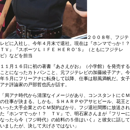
２００８年、フジテ
レビに入社し、今年４月末で退社。現在は『ホンマでっか！？
ＴＶ』『スポーツＬＩＦＥ ＨＥＲＯ’Ｓ』（ともにフジテレ
ビ）などを担当
１１月１６日に初の著書『あさえがお』（小学館）を発売する
ことになったカトパンこと、元フジテレビの加藤綾子アナ。今
年５月にフリーアナに転身して以降、仕事は順風満帆だ。女子
アナ評論家の戸部哲也氏が話す。
「局アナ時代から清潔なイメージがあり、コンスタントにＣＭ
の仕事が決まる。しかも、ＳＨＡＲＰやアサヒビール、花王と
いった大手企業とのＣＭ契約ばかり。フジ退社間際に放送され
た『ホンマでっか！？ ＴＶ』で、明石家さんまが『フリーに
なったら今（フジ時代）の給料の５倍はいく』と彼女に話して
いましたが、決して大げさではない」