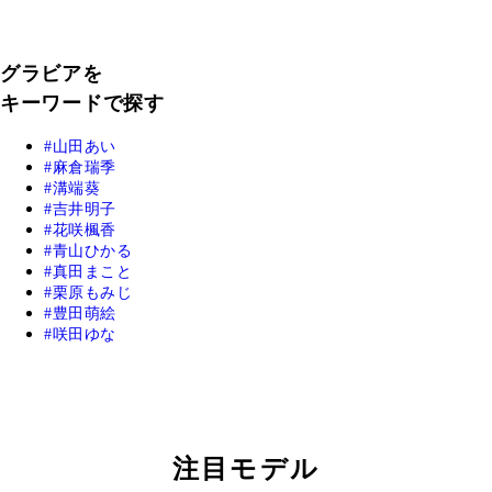
グラビアを
キーワードで探す
山田あい
麻倉瑞季
溝端葵
吉井明子
花咲楓香
青山ひかる
真田まこと
栗原もみじ
豊田萌絵
咲田ゆな
注目モデル