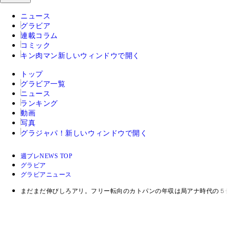
ニュース
グラビア
連載コラム
コミック
キン肉マン
新しいウィンドウで開く
トップ
グラビア一覧
ニュース
ランキング
動画
写真
グラジャパ！
新しいウィンドウで開く
週プレNEWS TOP
グラビア
グラビアニュース
まだまだ伸びしろアリ。フリー転向のカトパンの年収は局アナ時代の５