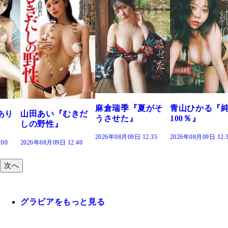
溝端 葵『もう
つの、あおい
で。』
2026年08月09日 12:
麻倉瑞季『夏がそ
青山ひかる『純度
きだ
うさせた』
100％』
2026年08月09日 12:35
2026年08月09日 12:30
:40
次へ
グラビアをもっと見る