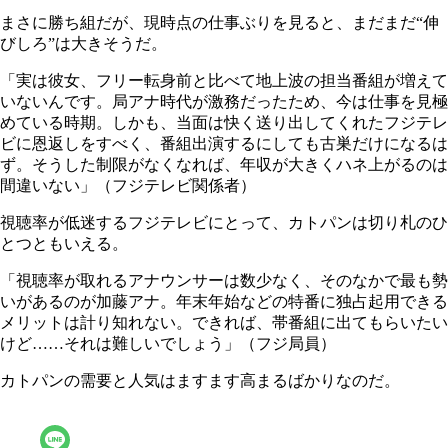
まさに勝ち組だが、現時点の仕事ぶりを見ると、まだまだ“伸
びしろ”は大きそうだ。
「実は彼女、フリー転身前と比べて地上波の担当番組が増えて
いないんです。局アナ時代が激務だったため、今は仕事を見極
めている時期。しかも、当面は快く送り出してくれたフジテレ
ビに恩返しをすべく、番組出演するにしても古巣だけになるは
ず。そうした制限がなくなれば、年収が大きくハネ上がるのは
間違いない」（フジテレビ関係者）
視聴率が低迷するフジテレビにとって、カトパンは切り札のひ
とつともいえる。
「視聴率が取れるアナウンサーは数少なく、そのなかで最も勢
いがあるのが加藤アナ。年末年始などの特番に独占起用できる
メリットは計り知れない。できれば、帯番組に出てもらいたい
けど……それは難しいでしょう」（フジ局員）
カトパンの需要と人気はますます高まるばかりなのだ。