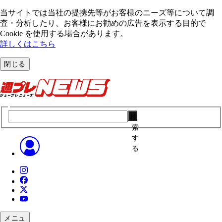
当サイトでは当社の提携先等がお客様のニーズ等について調
査・分析したり、お客様にお勧めの広告を表⽰する⽬的で
Cookie を使⽤する場合があります。
詳しくはこちら
閉じる
検
索
す
る
メニュ