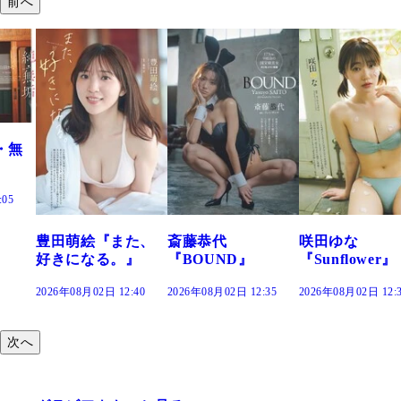
前へ
た、
斎藤恭代
咲田ゆな
藤水咲桜『花
』
『BOUND』
『Sunflower』
だまり』
:40
2026年08月02日 12:35
2026年08月02日 12:30
2026年08月02日 12:
次へ