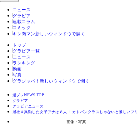
ニュース
グラビア
連載コラム
コミック
キン肉マン
新しいウィンドウで開く
トップ
グラビア一覧
ニュース
ランキング
動画
写真
グラジャパ！
新しいウィンドウで開く
週プレNEWS TOP
グラビア
グラビアニュース
退社＆異動した女子アナは８人！ カトパンクラスじゃないと厳しいフリ
画像・写真