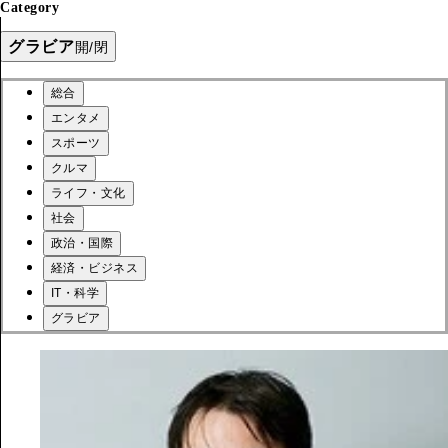
Category
グラビア
開/閉
総合
エンタメ
スポーツ
クルマ
ライフ・文化
社会
政治・国際
経済・ビジネス
IT・科学
グラビア