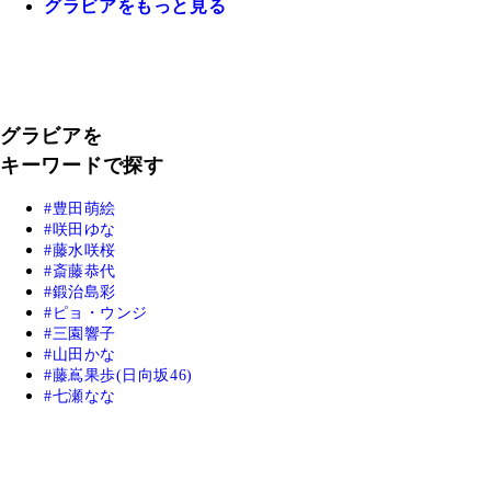
グラビアをもっと見る
グラビアを
キーワードで探す
豊田萌絵
咲田ゆな
藤水咲桜
斎藤恭代
鍛治島彩
ピョ・ウンジ
三園響子
山田かな
藤嶌果歩(日向坂46)
七瀬なな