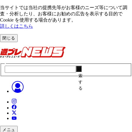
当サイトでは当社の提携先等がお客様のニーズ等について調
査・分析したり、お客様にお勧めの広告を表⽰する⽬的で
Cookie を使⽤する場合があります。
詳しくはこちら
閉じる
検
索
す
る
メニュ