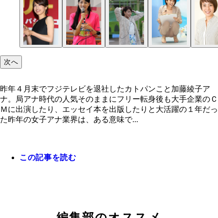
次へ
昨年４月末でフジテレビを退社したカトパンこと加藤綾子ア
ナ。局アナ時代の人気そのままにフリー転身後も大手企業のＣ
Ｍに出演したり、エッセイ本を出版したりと大活躍の１年だっ
た昨年の女子アナ業界は、ある意味で...
この記事を読む
昨年４月末でフジテレビを退社したカトパンこと加
永島優美アナ
永島優美アナ
上田まりえアナ
上田アナ
子アナ。局アナ時代の人気そのままにフリー転身後
編集部のオススメ
手企業のＣＭに出演したり、エッセイ本を出版した