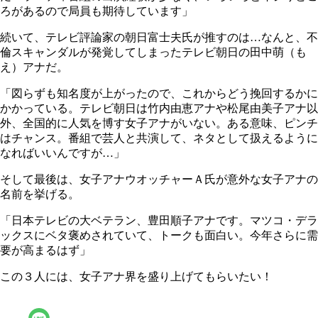
ろがあるので局員も期待しています」
続いて、テレビ評論家の朝日富士夫氏が推すのは…なんと、不
倫スキャンダルが発覚してしまったテレビ朝日の田中萌（も
え）アナだ。
「図らずも知名度が上がったので、これからどう挽回するかに
かかっている。テレビ朝日は竹内由恵アナや松尾由美子アナ以
外、全国的に人気を博す女子アナがいない。ある意味、ピンチ
はチャンス。番組で芸人と共演して、ネタとして扱えるように
なればいいんですが…」
そして最後は、女子アナウオッチャーＡ氏が意外な女子アナの
名前を挙げる。
「日本テレビの大ベテラン、豊田順子アナです。マツコ・デラ
ックスにベタ褒めされていて、トークも面白い。今年さらに需
要が高まるはず」
この３人には、女子アナ界を盛り上げてもらいたい！