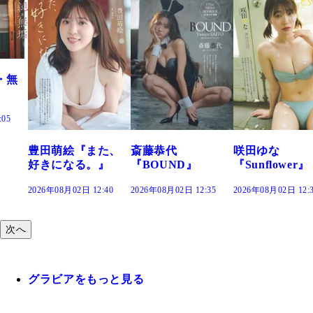
また、
斎藤恭代
咲田ゆな
藤水咲桜『花
。』
『BOUND』
『Sunflower』
だまり』
2:40
2026年08月02日 12:35
2026年08月02日 12:30
2026年08月02日 12
次へ
グラビアをもっと見る