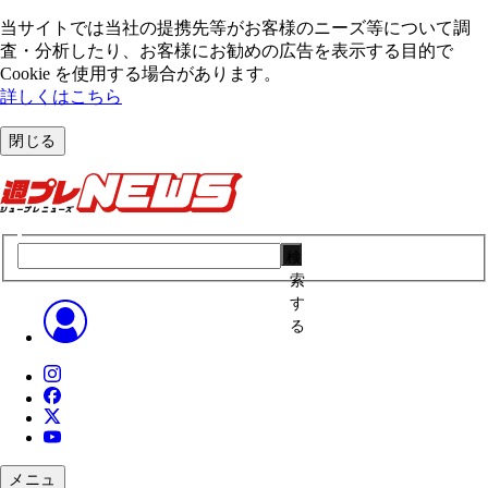
当サイトでは当社の提携先等がお客様のニーズ等について調
査・分析したり、お客様にお勧めの広告を表⽰する⽬的で
Cookie を使⽤する場合があります。
詳しくはこちら
閉じる
検
索
す
る
メニュ