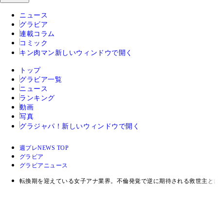
ニュース
グラビア
連載コラム
コミック
キン肉マン
新しいウィンドウで開く
トップ
グラビア一覧
ニュース
ランキング
動画
写真
グラジャパ！
新しいウィンドウで開く
週プレNEWS TOP
グラビア
グラビアニュース
転換期を迎えている女子アナ業界。不倫発覚で逆に期待される救世主と