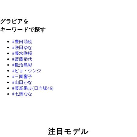
グラビアを
キーワードで探す
豊田萌絵
咲田ゆな
藤水咲桜
斎藤恭代
鍛治島彩
ピョ・ウンジ
三園響子
山田かな
藤嶌果歩(日向坂46)
七瀬なな
注目モデル