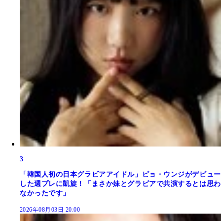
3
「韓国人初の日本グラビアアイドル」ピョ・ウンジがデビュー
した週プレに凱旋！「まさか妹とグラビアで共演するとは思わ
なかったです」
2026年08月03日 20:00