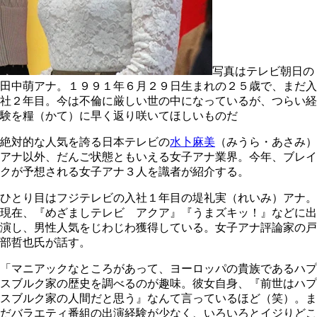
写真はテレビ朝日の
田中萌アナ。１９９１年６月２９日生まれの２５歳で、まだ入
社２年目。今は不倫に厳しい世の中になっているが、つらい経
験を糧（かて）に早く返り咲いてほしいものだ
絶対的な人気を誇る日本テレビの
水卜麻美
（みうら・あさみ）
アナ以外、だんご状態ともいえる女子アナ業界。今年、ブレイ
クが予想される女子アナ３人を識者が紹介する。
ひとり目はフジテレビの入社１年目の堤礼実（れいみ）アナ。
現在、『めざましテレビ アクア』『うまズキッ！』などに出
演し、男性人気をじわじわ獲得している。女子アナ評論家の戸
部哲也氏が話す。
「マニアックなところがあって、ヨーロッパの貴族であるハプ
スブルク家の歴史を調べるのが趣味。彼女自身、『前世はハプ
スブルク家の人間だと思う』なんて言っているほど（笑）。ま
だバラエティ番組の出演経験が少なく、いろいろとイジりどこ