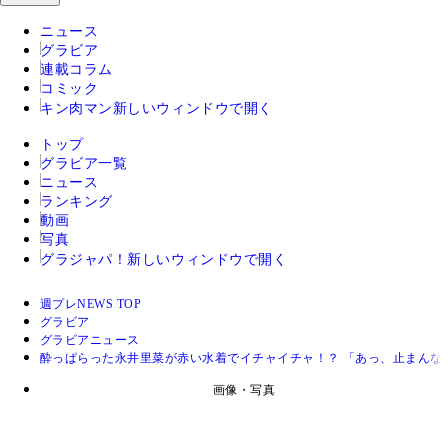
ニュース
グラビア
連載コラム
コミック
キン肉マン
新しいウィンドウで開く
トップ
グラビア一覧
ニュース
ランキング
動画
写真
グラジャパ！
新しいウィンドウで開く
週プレNEWS TOP
グラビア
グラビアニュース
酔っぱらった永井里菜が赤い水着でイチャイチャ！？ 「あっ、止まんな
画像・写真