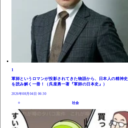
1
軍師というロマンが投影されてきた物語から、日本人の精神史
を読み解く一冊！（呉座勇一著『軍師の日本史』）
2026年08月04日 06:30
社会