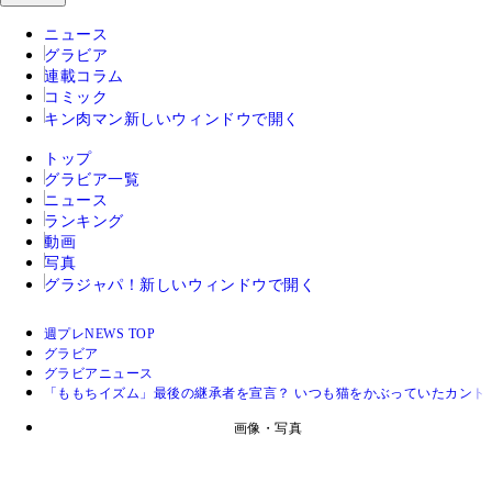
ニュース
グラビア
連載コラム
コミック
キン肉マン
新しいウィンドウで開く
トップ
グラビア一覧
ニュース
ランキング
動画
写真
グラジャパ！
新しいウィンドウで開く
週プレNEWS TOP
グラビア
グラビアニュース
「ももちイズム」最後の継承者を宣言？ いつも猫をかぶっていたカント
画像・写真