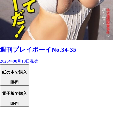
週刊プレイボーイNo.34-35
2026年08月10日発売
紙の本で購入
開/閉
電子版で購入
開/閉