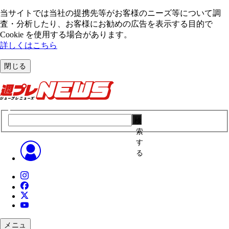
当サイトでは当社の提携先等がお客様のニーズ等について調
査・分析したり、お客様にお勧めの広告を表⽰する⽬的で
Cookie を使⽤する場合があります。
詳しくはこちら
閉じる
検
索
す
る
メニュ