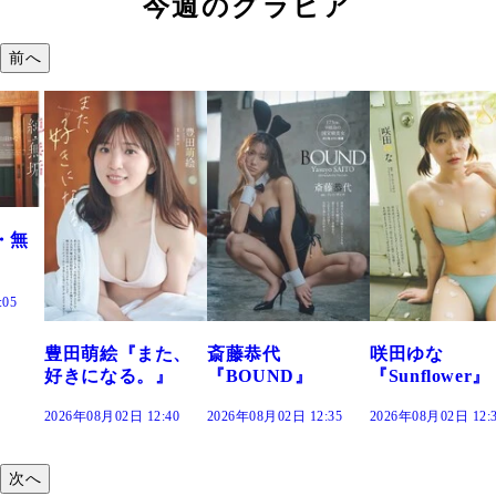
今週のグラビア
前へ
た、
斎藤恭代
咲田ゆな
藤水咲桜『花
』
『BOUND』
『Sunflower』
だまり』
:40
2026年08月02日 12:35
2026年08月02日 12:30
2026年08月02日 12:
次へ