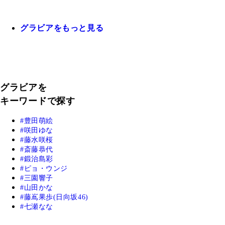
グラビアをもっと見る
グラビアを
キーワードで探す
豊田萌絵
咲田ゆな
藤水咲桜
斎藤恭代
鍛治島彩
ピョ・ウンジ
三園響子
山田かな
藤嶌果歩(日向坂46)
七瀬なな