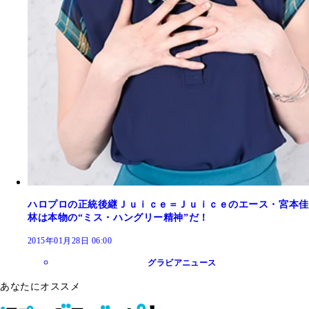
ハロプロの正統後継Ｊｕｉｃｅ＝Ｊｕｉｃｅのエース・宮本佳
林は本物の“ミス・ハングリー精神”だ！
2015年01月28日 06:00
グラビアニュース
あなたにオススメ