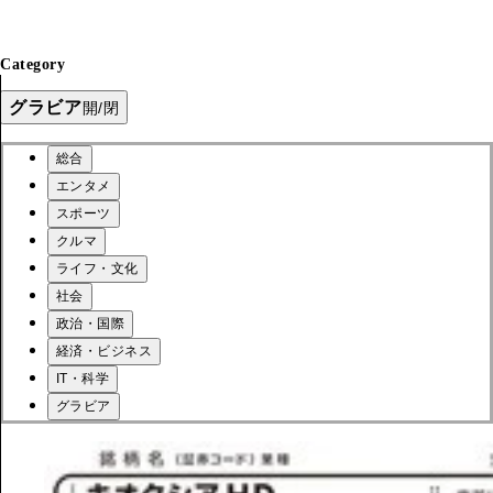
Category
グラビア
開/閉
総合
エンタメ
スポーツ
クルマ
ライフ・文化
社会
政治・国際
経済・ビジネス
IT・科学
グラビア