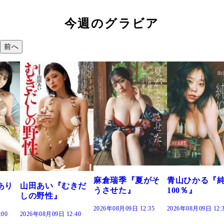
今週のグラビア
前へ
溝端 葵『もう
つの、あおい
で。』
2026年08月09日 12:
麻倉瑞季『夏がそ
青山ひかる『純度
きだ
うさせた』
100％』
2026年08月09日 12:35
2026年08月09日 12:30
:40