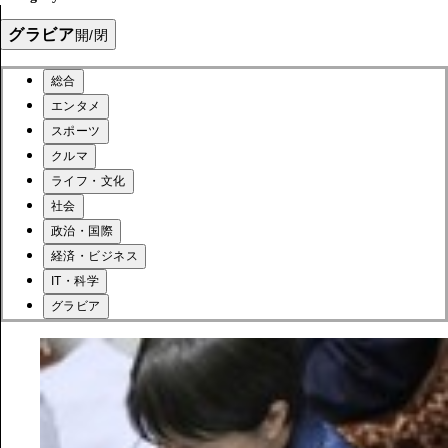
グラビア
開/閉
総合
エンタメ
スポーツ
クルマ
ライフ・文化
社会
政治・国際
経済・ビジネス
IT・科学
グラビア