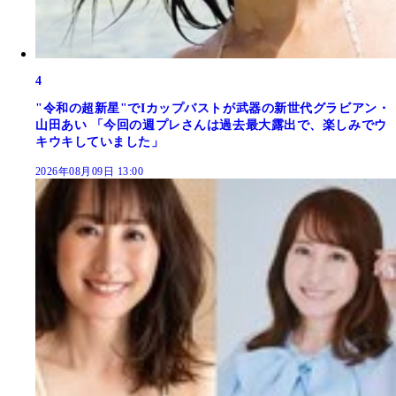
4
"令和の超新星"でIカップバストが武器の新世代グラビアン・
山田あい 「今回の週プレさんは過去最大露出で、楽しみでウ
キウキしていました」
2026年08月09日 13:00