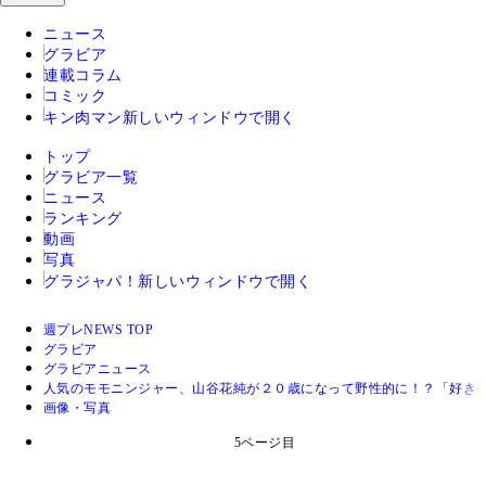
ニュース
グラビア
連載コラム
コミック
キン肉マン
新しいウィンドウで開く
トップ
グラビア一覧
ニュース
ランキング
動画
写真
グラジャパ！
新しいウィンドウで開く
週プレNEWS TOP
グラビア
グラビアニュース
人気のモモニンジャー、山谷花純が２０歳になって野性的に！？「好き
画像・写真
5ページ目