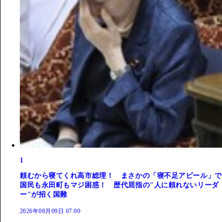
1
頼むから寝てくれ高市総理！ まさかの「寝不足アピール」で
国民も永田町もマジ困惑！ 歴代屈指の"人に頼れないリーダ
ー"が招く国難
2026年08月09日 07:00