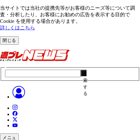
当サイトでは当社の提携先等がお客様のニーズ等について調
査・分析したり、お客様にお勧めの広告を表⽰する⽬的で
Cookie を使⽤する場合があります。
詳しくはこちら
閉じる
検
索
す
る
メニュ