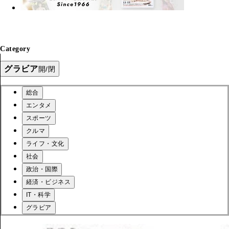
Category
グラビア
開/閉
総合
エンタメ
スポーツ
クルマ
ライフ・文化
社会
政治・国際
経済・ビジネス
IT・科学
グラビア