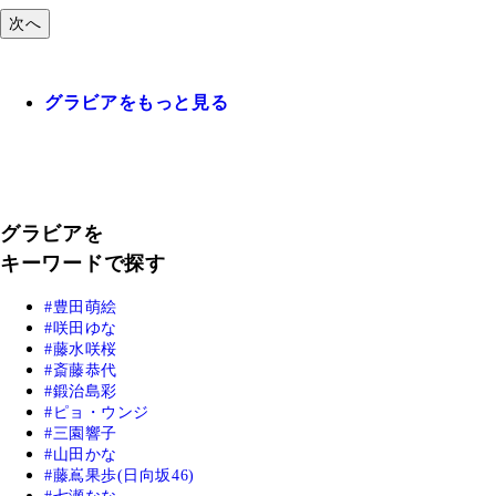
次へ
グラビアをもっと見る
グラビアを
キーワードで探す
豊田萌絵
咲田ゆな
藤水咲桜
斎藤恭代
鍛治島彩
ピョ・ウンジ
三園響子
山田かな
藤嶌果歩(日向坂46)