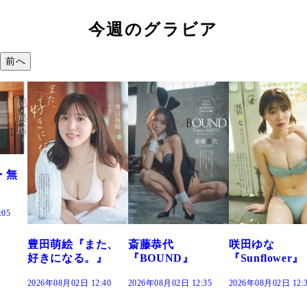
今週のグラビア
前へ
た、
斎藤恭代
咲田ゆな
藤水咲桜『花
』
『BOUND』
『Sunflower』
だまり』
:40
2026年08月02日 12:35
2026年08月02日 12:30
2026年08月02日 12: