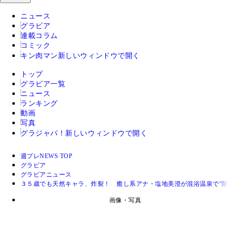
ニュース
グラビア
連載コラム
コミック
キン肉マン
新しいウィンドウで開く
トップ
グラビア一覧
ニュース
ランキング
動画
写真
グラジャパ！
新しいウィンドウで開く
週プレNEWS TOP
グラビア
グラビアニュース
３５歳でも天然キャラ、炸裂！ 癒し系アナ・塩地美澄が混浴温泉で“限
画像・写真