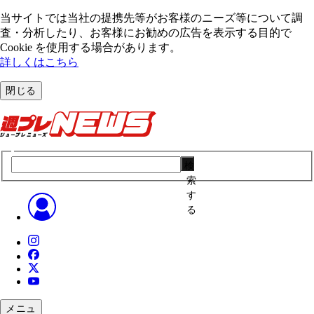
当サイトでは当社の提携先等がお客様のニーズ等について調
査・分析したり、お客様にお勧めの広告を表⽰する⽬的で
Cookie を使⽤する場合があります。
詳しくはこちら
閉じる
検
索
す
る
メニュ