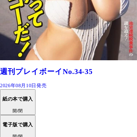
週刊プレイボーイNo.34-35
2026年08月10日発売
紙の本で購入
開/閉
電子版で購入
開/閉