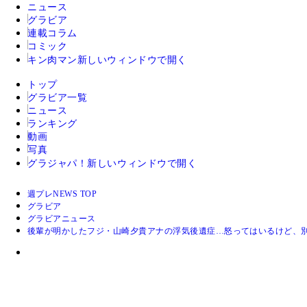
ニュース
グラビア
連載コラム
コミック
キン肉マン
新しいウィンドウで開く
トップ
グラビア一覧
ニュース
ランキング
動画
写真
グラジャパ！
新しいウィンドウで開く
週プレNEWS TOP
グラビア
グラビアニュース
後輩が明かしたフジ・山崎夕貴アナの浮気後遺症…怒ってはいるけど、