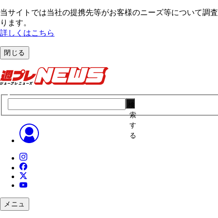
当サイトでは当社の提携先等がお客様のニーズ等について調査・
ります。
詳しくはこちら
閉じる
検
索
す
る
メニュ