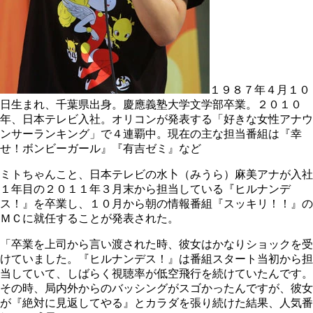
１９８７年４月１０
日生まれ、千葉県出身。慶應義塾大学文学部卒業。２０１０
年、日本テレビ入社。オリコンが発表する「好きな女性アナウ
ンサーランキング」で４連覇中。現在の主な担当番組は『幸
せ！ボンビーガール』『有吉ゼミ』など
ミトちゃんこと、日本テレビの水卜（みうら）麻美アナが入社
１年目の２０１１年３月末から担当している『ヒルナンデ
ス！』を卒業し、１０月から朝の情報番組『スッキリ！！』の
ＭＣに就任することが発表された。
「卒業を上司から言い渡された時、彼女はかなりショックを受
けていました。『ヒルナンデス！』は番組スタート当初から担
当していて、しばらく視聴率が低空飛行を続けていたんです。
その時、局内外からのバッシングがスゴかったんですが、彼女
が『絶対に見返してやる』とカラダを張り続けた結果、人気番