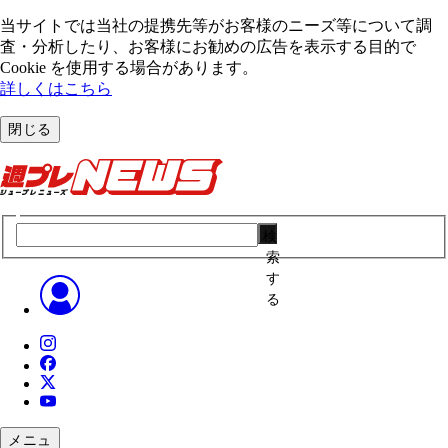
当サイトでは当社の提携先等がお客様のニーズ等について調
査・分析したり、お客様にお勧めの広告を表⽰する⽬的で
Cookie を使⽤する場合があります。
詳しくはこちら
閉じる
検
索
す
る
メニュ