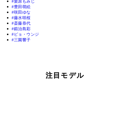
栗原もみじ
豊田萌絵
咲田ゆな
藤水咲桜
斎藤恭代
鍛治島彩
ピョ・ウンジ
三園響子
注目モデル