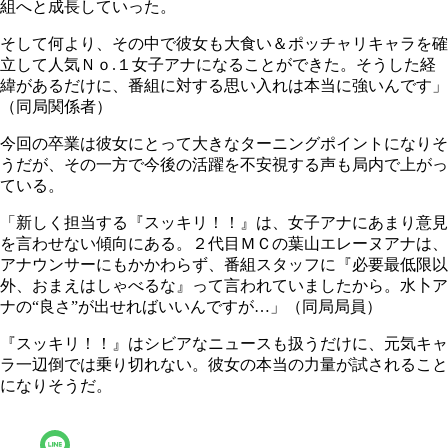
組へと成長していった。
そして何より、その中で彼女も大食い＆ポッチャリキャラを確
立して人気Ｎｏ.１女子アナになることができた。そうした経
緯があるだけに、番組に対する思い入れは本当に強いんです」
（同局関係者）
今回の卒業は彼女にとって大きなターニングポイントになりそ
うだが、その一方で今後の活躍を不安視する声も局内で上がっ
ている。
「新しく担当する『スッキリ！！』は、女子アナにあまり意見
を言わせない傾向にある。２代目ＭＣの葉山エレーヌアナは、
アナウンサーにもかかわらず、番組スタッフに『必要最低限以
外、おまえはしゃべるな』って言われていましたから。水卜ア
ナの“良さ”が出せればいいんですが…」（同局局員）
『スッキリ！！』はシビアなニュースも扱うだけに、元気キャ
ラ一辺倒では乗り切れない。彼女の本当の力量が試されること
になりそうだ。