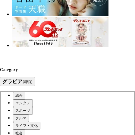
Category
グラビア
開/閉
総合
エンタメ
スポーツ
クルマ
ライフ・文化
社会