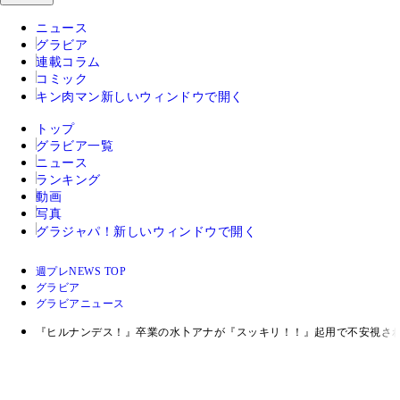
ニュース
グラビア
連載コラム
コミック
キン肉マン
新しいウィンドウで開く
トップ
グラビア一覧
ニュース
ランキング
動画
写真
グラジャパ！
新しいウィンドウで開く
週プレNEWS TOP
グラビア
グラビアニュース
『ヒルナンデス！』卒業の水卜アナが『スッキリ！！』起用で不安視さ