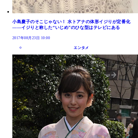
小島慶子のそこじゃない！ 水トアナの体形イジりが定番化
――イジりと称した“いじめ”のひな型はテレビにある
2017年08月23日 10:00
エンタメ