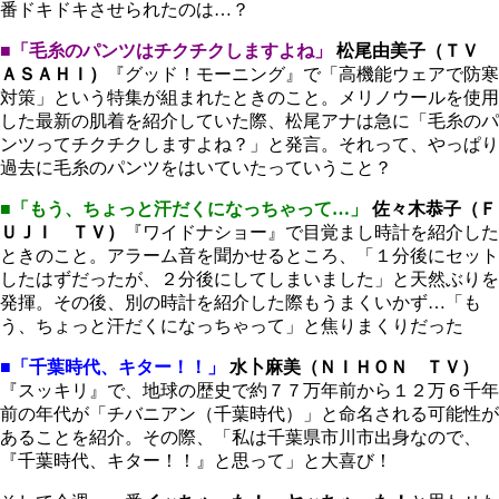
番ドキドキさせられたのは…？
■「毛糸のパンツはチクチクしますよね」
松尾由美子（ＴＶ
ＡＳＡＨＩ）
『グッド！モーニング』で「高機能ウェアで防寒
対策」という特集が組まれたときのこと。メリノウールを使用
した最新の肌着を紹介していた際、松尾アナは急に「毛糸のパ
ンツってチクチクしますよね？」と発言。それって、やっぱり
過去に毛糸のパンツをはいていたっていうこと？
■「もう、ちょっと汗だくになっちゃって…」
佐々木恭子（Ｆ
ＵＪＩ ＴＶ）
『ワイドナショー』で目覚まし時計を紹介した
ときのこと。アラーム音を聞かせるところ、「１分後にセット
したはずだったが、２分後にしてしまいました」と天然ぶりを
発揮。その後、別の時計を紹介した際もうまくいかず…「も
う、ちょっと汗だくになっちゃって」と焦りまくりだった
■「千葉時代、キター！！」
水卜麻美（ＮＩＨＯＮ ＴＶ）
『スッキリ』で、地球の歴史で約７７万年前から１２万６千年
前の年代が「チバニアン（千葉時代）」と命名される可能性が
あることを紹介。その際、「私は千葉県市川市出身なので、
『千葉時代、キター！！』と思って」と大喜び！