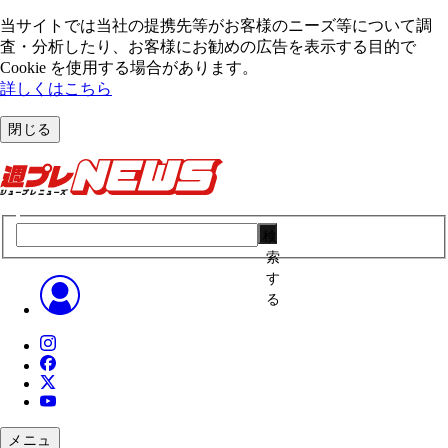
当サイトでは当社の提携先等がお客様のニーズ等について調
査・分析したり、お客様にお勧めの広告を表⽰する⽬的で
Cookie を使⽤する場合があります。
詳しくはこちら
閉じる
検
索
す
る
メニュ