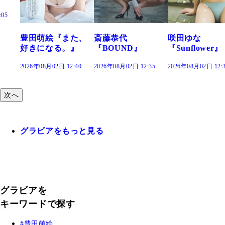
また、
斎藤恭代
咲田ゆな
藤水咲桜『花
。』
『BOUND』
『Sunflower』
だまり』
2:40
2026年08月02日 12:35
2026年08月02日 12:30
2026年08月02日 12
次へ
グラビアをもっと見る
グラビアを
キーワードで探す
豊田萌絵