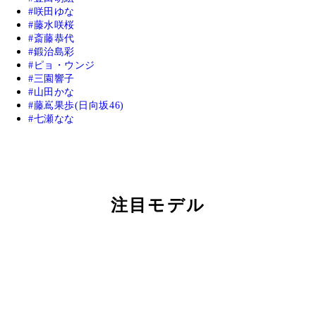
咲田ゆな
藤水咲桜
斎藤恭代
鍛治島彩
ピョ・ウンジ
三園響子
山田かな
藤嶌果歩(日向坂46)
七瀬なな
注目モデル