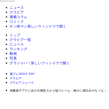
ニュース
グラビア
連載コラム
コミック
キン肉マン
新しいウィンドウで開く
トップ
グラビア一覧
ニュース
ランキング
動画
写真
グラジャパ！
新しいウィンドウで開く
週プレNEWS TOP
グラビア
グラビアニュース
加藤綾子アナにあの大物芸人から猛クレーム…確かに面白みがなくなっ