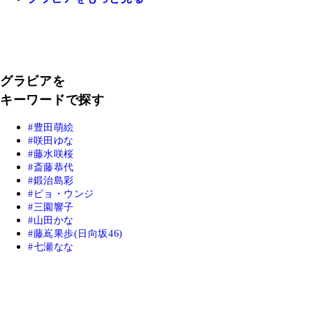
グラビアを
キーワードで探す
豊田萌絵
咲田ゆな
藤水咲桜
斎藤恭代
鍛治島彩
ピョ・ウンジ
三園響子
山田かな
藤嶌果歩(日向坂46)
七瀬なな