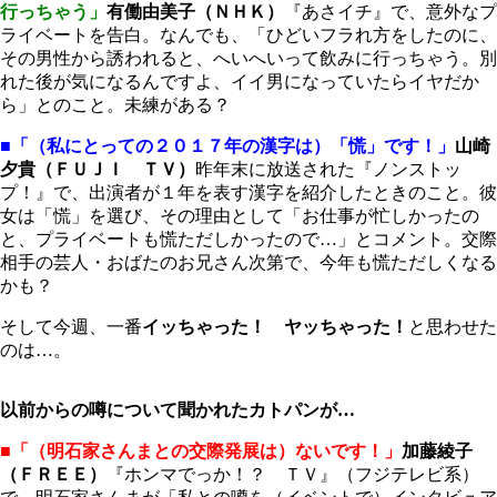
行っちゃう」
有働由美子（ＮＨＫ）
『あさイチ』で、意外なプ
ライベートを告白。なんでも、「ひどいフラれ方をしたのに、
その男性から誘われると、へいへいって飲みに行っちゃう。別
れた後が気になるんですよ、イイ男になっていたらイヤだか
ら」とのこと。未練がある？
■「（私にとっての２０１７年の漢字は）「慌」です！」
山崎
夕貴（ＦＵＪＩ ＴＶ）
昨年末に放送された『ノンストッ
プ！』で、出演者が１年を表す漢字を紹介したときのこと。彼
女は「慌」を選び、その理由として「お仕事が忙しかったの
と、プライベートも慌ただしかったので…」とコメント。交際
相手の芸人・おばたのお兄さん次第で、今年も慌ただしくなる
かも？
そして今週、一番
イッちゃった！ ヤッちゃった！
と思わせた
のは…。
以前からの噂について聞かれたカトパンが…
■「（明石家さんまとの交際発展は）ないです！」
加藤綾子
（ＦＲＥＥ）
『ホンマでっか！？ ＴＶ』（フジテレビ系）