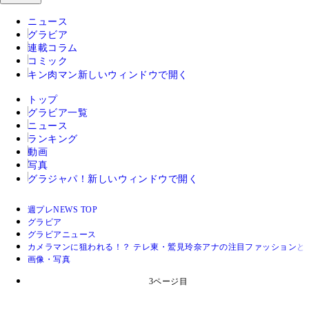
ニュース
グラビア
連載コラム
コミック
キン肉マン
新しいウィンドウで開く
トップ
グラビア一覧
ニュース
ランキング
動画
写真
グラジャパ！
新しいウィンドウで開く
週プレNEWS TOP
グラビア
グラビアニュース
カメラマンに狙われる！？ テレ東・鷲見玲奈アナの注目ファッションと
画像・写真
3ページ目