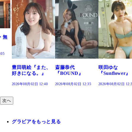
た、
斎藤恭代
咲田ゆな
藤水咲桜『花
』
『BOUND』
『Sunflower』
だまり』
:40
2026年08月02日 12:35
2026年08月02日 12:30
2026年08月02日 12:
次へ
グラビアをもっと見る