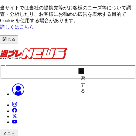
当サイトでは当社の提携先等がお客様のニーズ等について調
査・分析したり、お客様にお勧めの広告を表⽰する⽬的で
Cookie を使⽤する場合があります。
詳しくはこちら
閉じる
検
索
す
る
メニュ