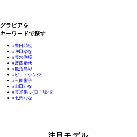
グラビアを
キーワードで探す
豊田萌絵
咲田ゆな
藤水咲桜
斎藤恭代
鍛治島彩
ピョ・ウンジ
三園響子
山田かな
藤嶌果歩(日向坂46)
七瀬なな
注目モデル