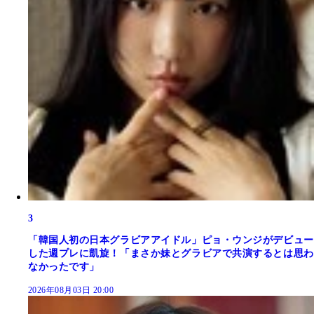
3
「韓国人初の日本グラビアアイドル」ピョ・ウンジがデビュー
した週プレに凱旋！「まさか妹とグラビアで共演するとは思わ
なかったです」
2026年08月03日 20:00