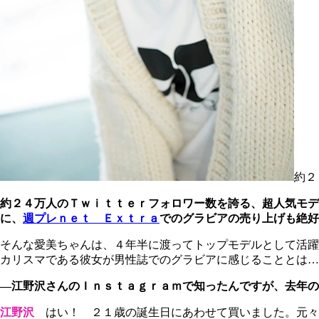
約２
約２４万人のＴｗｉｔｔｅｒフォロワー数を誇る、超人気モデ
に、
週プレｎｅｔ Ｅｘｔｒａ
でのグラビアの売り上げも絶好
そんな愛美ちゃんは、４年半に渡ってトップモデルとして活躍
カリスマである彼女が男性誌でのグラビアに感じることとは…
―江野沢さんのＩｎｓｔａｇｒａｍで知ったんですが、去年の
江野沢
はい！ ２１歳の誕生日にあわせて買いました。元々