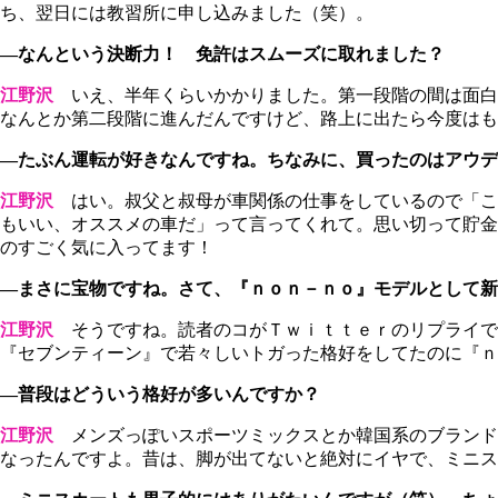
ち、翌日には教習所に申し込みました（笑）。
―なんという決断力！ 免許はスムーズに取れました？
江野沢
いえ、半年くらいかかりました。第一段階の間は面白
なんとか第二段階に進んだんですけど、路上に出たら今度はも
―たぶん運転が好きなんですね。ちなみに、買ったのはアウデ
江野沢
はい。叔父と叔母が車関係の仕事をしているので「こ
もいい、オススメの車だ」って言ってくれて。思い切って貯金
のすごく気に入ってます！
―まさに宝物ですね。さて、『ｎｏｎ－ｎｏ』モデルとして新
江野沢
そうですね。読者のコがＴｗｉｔｔｅｒのリプライで
『セブンティーン』で若々しいトガった格好をしてたのに『ｎ
―普段はどういう格好が多いんですか？
江野沢
メンズっぽいスポーツミックスとか韓国系のブランド
なったんですよ。昔は、脚が出てないと絶対にイヤで、ミニス