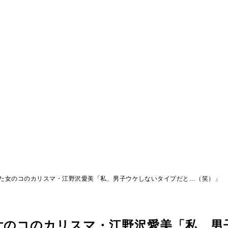
た女のコのカリスマ・江野沢愛美「私、男子ウケしないタイプだと…（笑）」
女のコのカリスマ・江野沢愛美「私、男