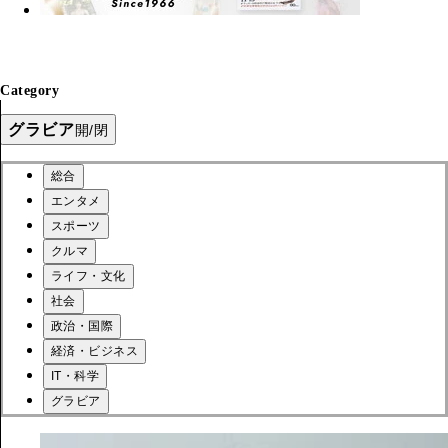
Category
グラビア
開/閉
総合
エンタメ
スポーツ
クルマ
ライフ・文化
社会
政治・国際
経済・ビジネス
IT・科学
グラビア