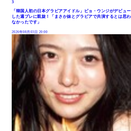
3
「韓国人初の日本グラビアアイドル」ピョ・ウンジがデビュー
した週プレに凱旋！「まさか妹とグラビアで共演するとは思わ
なかったです」
2026年08月03日 20:00