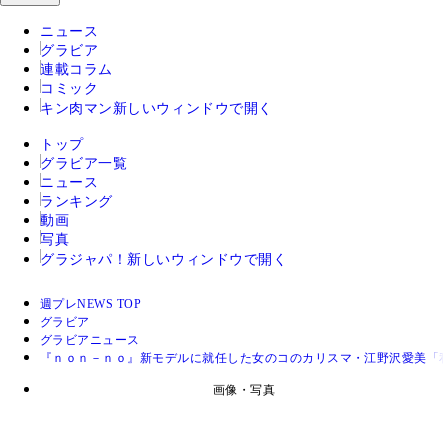
ニュース
グラビア
連載コラム
コミック
キン肉マン
新しいウィンドウで開く
トップ
グラビア一覧
ニュース
ランキング
動画
写真
グラジャパ！
新しいウィンドウで開く
週プレNEWS TOP
グラビア
グラビアニュース
『ｎｏｎ－ｎｏ』新モデルに就任した女のコのカリスマ・江野沢愛美「
画像・写真