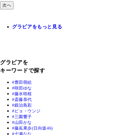
次へ
グラビアをもっと見る
グラビアを
キーワードで探す
豊田萌絵
咲田ゆな
藤水咲桜
斎藤恭代
鍛治島彩
ピョ・ウンジ
三園響子
山田かな
藤嶌果歩(日向坂46)
七瀬なな