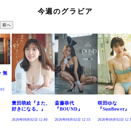
今週のグラビア
前へ
『また、
斎藤恭代
咲田ゆな
藤水咲桜
る。』
『BOUND』
『Sunflower』
だまり』
2日 12:40
2026年08月02日 12:35
2026年08月02日 12:30
2026年08月02