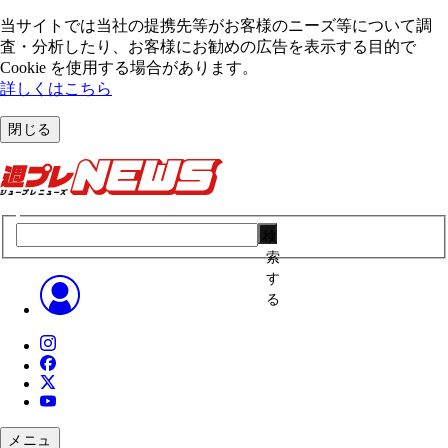
当サイトでは当社の提携先等がお客様のニーズ等について調
査・分析したり、お客様にお勧めの広告を表⽰する⽬的で
Cookie を使⽤する場合があります。
詳しくはこちら
閉じる
検
索
す
る
メニュ