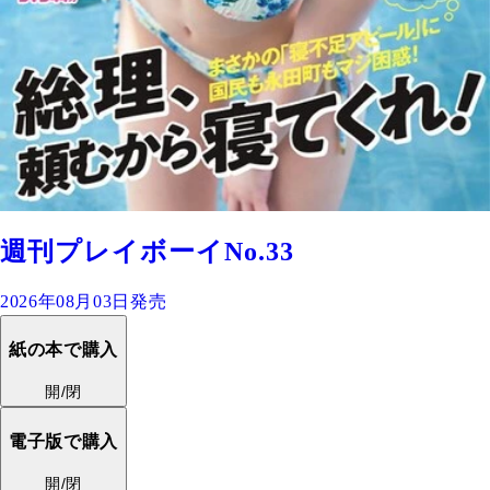
週刊プレイボーイNo.33
2026年08月03日発売
紙の本で購入
開/閉
電子版で購入
開/閉