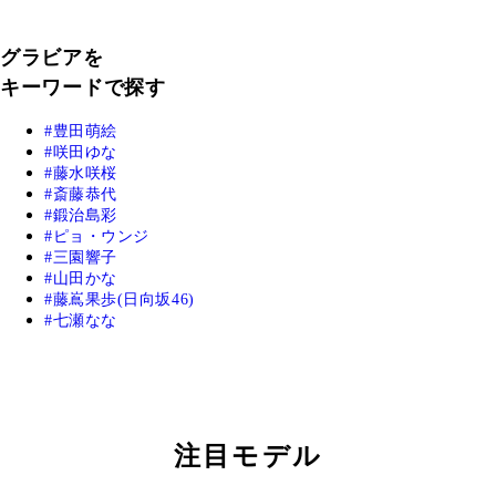
グラビアを
キーワードで探す
豊田萌絵
咲田ゆな
藤水咲桜
斎藤恭代
鍛治島彩
ピョ・ウンジ
三園響子
山田かな
藤嶌果歩(日向坂46)
七瀬なな
注目モデル