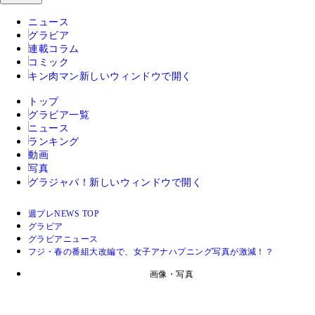
ニュース
グラビア
連載コラム
コミック
キン肉マン
新しいウィンドウで開く
トップ
グラビア一覧
ニュース
ランキング
動画
写真
グラジャパ！
新しいウィンドウで開く
週プレNEWS TOP
グラビア
グラビアニュース
フジ・春の番組大改編で、女子アナハプニング写真が激減！？
画像・写真