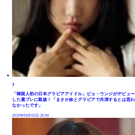
3
「韓国人初の日本グラビアアイドル」ピョ・ウンジがデビュー
した週プレに凱旋！「まさか妹とグラビアで共演するとは思わ
なかったです」
2026年08月03日 20:00