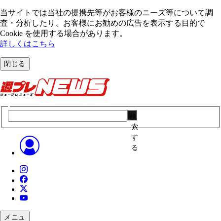
当サイトでは当社の提携先等がお客様のニーズ等について調
査・分析したり、お客様にお勧めの広告を表⽰する⽬的で
Cookie を使⽤する場合があります。
詳しくはこちら
閉じる
検
索
す
る
メニュ