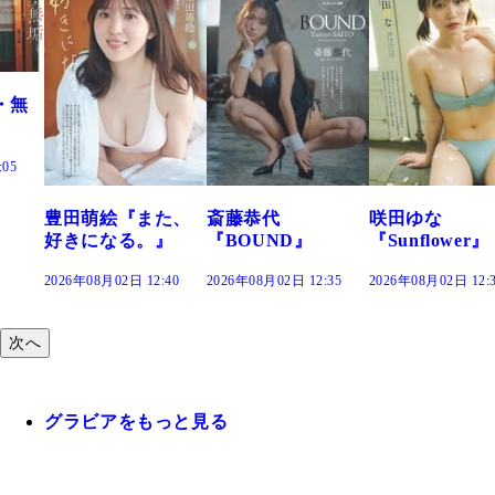
また、
斎藤恭代
咲田ゆな
藤水咲桜『
。』
『BOUND』
『Sunflower』
だまり』
12:40
2026年08月02日 12:35
2026年08月02日 12:30
2026年08月02日 1
次へ
グラビアをもっと見る