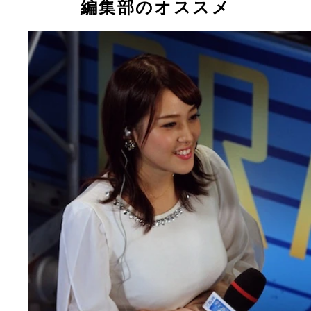
編集部のオススメ
ビ』『さまぁ～ずの神ギ問』などを担当