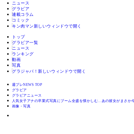
ニュース
グラビア
連載コラム
コミック
キン肉マン
新しいウィンドウで開く
トップ
グラビア一覧
ニュース
ランキング
動画
写真
グラジャパ！
新しいウィンドウで開く
週プレNEWS TOP
グラビア
グラビアニュース
人気女子アナの卒業式写真にブーム全盛を懐かしむ…あの彼女がまさか
画像・写真