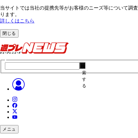
当サイトでは当社の提携先等がお客様のニーズ等について調査・
ります。
詳しくはこちら
閉じる
検
索
す
る
メニュ