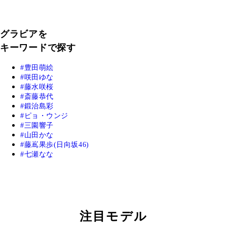
グラビアを
キーワードで探す
豊田萌絵
咲田ゆな
藤水咲桜
斎藤恭代
鍛治島彩
ピョ・ウンジ
三園響子
山田かな
藤嶌果歩(日向坂46)
七瀬なな
注目モデル