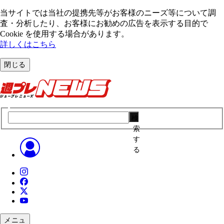
当サイトでは当社の提携先等がお客様のニーズ等について調
査・分析したり、お客様にお勧めの広告を表⽰する⽬的で
Cookie を使⽤する場合があります。
詳しくはこちら
閉じる
検
索
す
る
メニュ