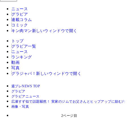
ニュース
グラビア
連載コラム
コミック
キン肉マン
新しいウィンドウで開く
トップ
グラビア一覧
ニュース
ランキング
動画
写真
グラジャパ！
新しいウィンドウで開く
週プレNEWS TOP
グラビア
グラビアニュース
広瀬すず似で話題騒然！ 実家のジムでお父さんとヒップアップに励む内
画像・写真
2ページ目