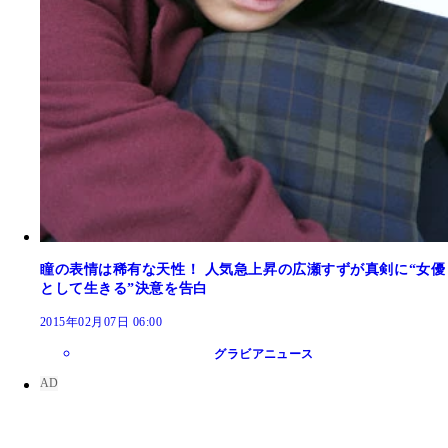
瞳の表情は稀有な天性！ 人気急上昇の広瀬すずが真剣に“女優
として生きる”決意を告白
2015年02月07日 06:00
グラビアニュース