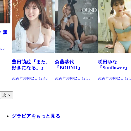
た、
斎藤恭代
咲田ゆな
藤水咲桜『花
』
『BOUND』
『Sunflower』
だまり』
:40
2026年08月02日 12:35
2026年08月02日 12:30
2026年08月02日 12:
次へ
グラビアをもっと見る