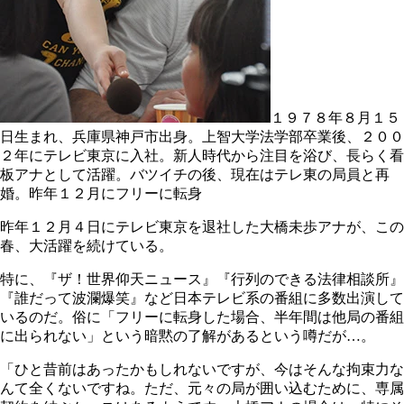
１９７８年８月１５
日生まれ、兵庫県神戸市出身。上智大学法学部卒業後、２００
２年にテレビ東京に入社。新人時代から注目を浴び、長らく看
板アナとして活躍。バツイチの後、現在はテレ東の局員と再
婚。昨年１２月にフリーに転身
昨年１２月４日にテレビ東京を退社した大橋未歩アナが、この
春、大活躍を続けている。
特に、『ザ！世界仰天ニュース』『行列のできる法律相談所』
『誰だって波瀾爆笑』など日本テレビ系の番組に多数出演して
いるのだ。俗に「フリーに転身した場合、半年間は他局の番組
に出られない」という暗黙の了解があるという噂だが…。
「ひと昔前はあったかもしれないですが、今はそんな拘束力な
んて全くないですね。ただ、元々の局が囲い込むために、専属