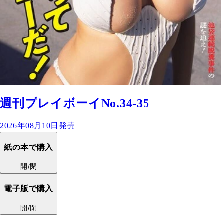
週刊プレイボーイNo.34-35
2026年08月10日発売
紙の本で購入
開/閉
電子版で購入
開/閉