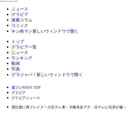
ニュース
グラビア
連載コラム
コミック
キン肉マン
新しいウィンドウで開く
トップ
グラビア一覧
ニュース
ランキング
動画
写真
グラジャパ！
新しいウィンドウで開く
週プレNEWS TOP
グラビア
グラビアニュース
退社後に再ブレイク！の元テレ東・大橋未歩アナ…日テレに出演が偏っ