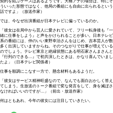
契約を結ぶケースはあるようです。大橋アナの場合は、特にそ
ういった形態ではなく、他局の番組にも自由に出られるという
話ですよ」（放送作家）
では、今なぜ出演番組が日本テレビに偏っているのか。
「彼女は在局中から芸人に愛されていて、フリー転身後も『一
緒に仕事をしよう』と声をかけられることが多い。日本テレビ
系の番組には、仲のいい東野幸治さんをはじめ、吉本芸人が数
多く出演していますからね。そのつながりで仕事が増えている
のでしょう。テレビ東京と絶縁状態にある明石家さんまさんと
『行列のできる…』で初共演したときは、かなり喜んでいまし
たよ」（日本テレビ関係者）
仕事を順調にこなす一方で、懸念材料もあるようだ。
「彼女はサービス精神旺盛なので、なんでも面白おかしく答え
てしまう。生放送のトーク番組で変な発言をして、身を滅ぼさ
なければいいのですが…」（前出・放送作家）
何はともあれ、今年の彼女には注目していきたい。