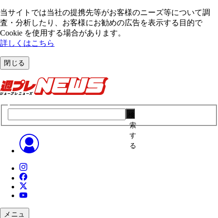
当サイトでは当社の提携先等がお客様のニーズ等について調
査・分析したり、お客様にお勧めの広告を表⽰する⽬的で
Cookie を使⽤する場合があります。
詳しくはこちら
閉じる
検
索
す
る
メニュ