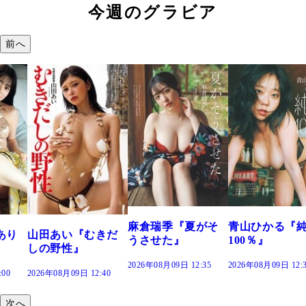
今週のグラビア
前へ
溝端 葵『もう
つの、あおい
で。』
2026年08月09日 12:
麻倉瑞季『夏がそ
青山ひかる『純度
きだ
うさせた』
100％』
2026年08月09日 12:35
2026年08月09日 12:30
:40
次へ