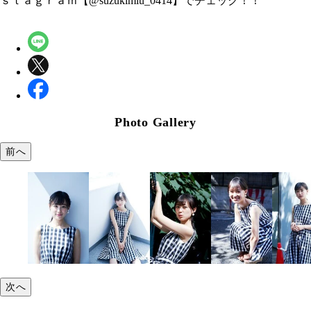
ｓｔａｇｒａｍ【@suzukimiu_0414】でチェック！！
Photo Gallery
前へ
次へ