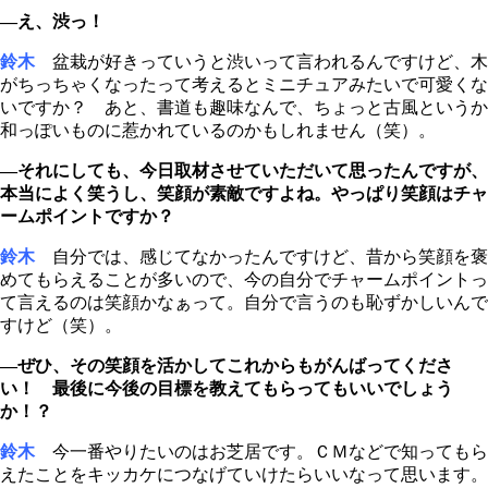
―え、渋っ！
鈴木
盆栽が好きっていうと渋いって言われるんですけど、木
がちっちゃくなったって考えるとミニチュアみたいで可愛くな
いですか？ あと、書道も趣味なんで、ちょっと古風というか
和っぽいものに惹かれているのかもしれません（笑）。
―それにしても、今日取材させていただいて思ったんですが、
本当によく笑うし、笑顔が素敵ですよね。やっぱり笑顔はチャ
ームポイントですか？
鈴木
自分では、感じてなかったんですけど、昔から笑顔を褒
めてもらえることが多いので、今の自分でチャームポイントっ
て言えるのは笑顔かなぁって。自分で言うのも恥ずかしいんで
すけど（笑）。
―ぜひ、その笑顔を活かしてこれからもがんばってくださ
い！ 最後に今後の目標を教えてもらってもいいでしょう
か！？
鈴木
今一番やりたいのはお芝居です。ＣＭなどで知ってもら
えたことをキッカケにつなげていけたらいいなって思います。