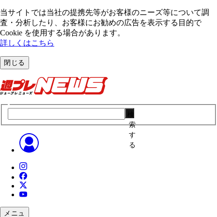
当サイトでは当社の提携先等がお客様のニーズ等について調
査・分析したり、お客様にお勧めの広告を表⽰する⽬的で
Cookie を使⽤する場合があります。
詳しくはこちら
閉じる
検
索
す
る
メニュ