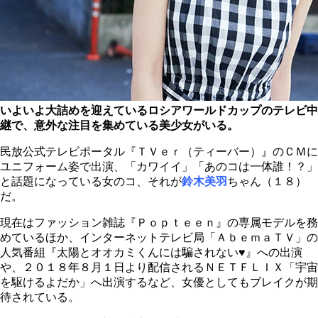
いよいよ大詰めを迎えているロシアワールドカップのテレビ中
継で、意外な注目を集めている美少女がいる。
民放公式テレビポータル『ＴＶｅｒ（ティーバー）』のＣＭに
ユニフォーム姿で出演、「カワイイ」「あのコは一体誰！？」
と話題になっている女のコ、それが
鈴木美羽
ちゃん（１８）
だ。
現在はファッション雑誌『Ｐｏｐｔｅｅｎ』の専属モデルを務
めているほか、インターネットテレビ局「ＡｂｅｍａＴＶ」の
人気番組『太陽とオオカミくんには騙されない
♥
』への出演
や、２０１８年８月１日より配信されるＮＥＴＦＬＩＸ「宇宙
を駆けるよだか」へ出演するなど、女優としてもブレイクが期
待されている。