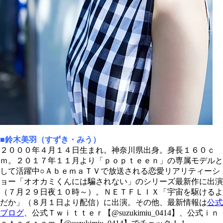
■鈴木美羽（すずき・みう）
２０００年４月１４日生まれ。神奈川県出身。身長１６０ｃ
ｍ。２０１７年１１月より「ｐｏｐｔｅｅｎ」の専属モデルと
して活躍中○ＡｂｅｍａＴＶで放送される恋愛リアリティーシ
ョー「オオカミくんには騙されない」のシリーズ最新作に出演
（７月２９日夜１０時～）。ＮＥＴＦＬＩＸ「宇宙を駆けるよ
だか」（８月１日より配信）に出演。その他、最新情報は
公式
ブログ
、公式Ｔｗｉｔｔｅｒ【@suzukimiu_0414】、公式ｉｎ