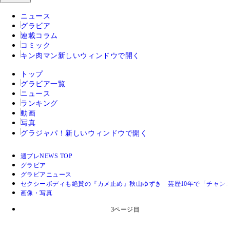
ニュース
グラビア
連載コラム
コミック
キン肉マン
新しいウィンドウで開く
トップ
グラビア一覧
ニュース
ランキング
動画
写真
グラジャパ！
新しいウィンドウで開く
週プレNEWS TOP
グラビア
グラビアニュース
セクシーボディも絶賛の『カメ止め』秋山ゆずき 芸歴10年で「チャン
画像・写真
3ページ目