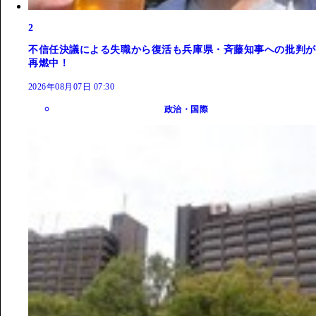
2
不信任決議による失職から復活も兵庫県・斉藤知事への批判が
再燃中！
2026年08月07日 07:30
政治・国際