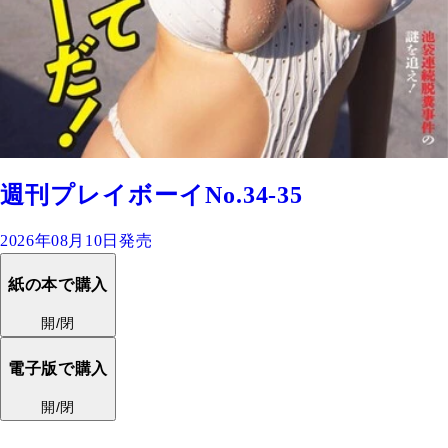
週刊プレイボーイNo.34-35
2026年08月10日発売
紙の本で購入
開/閉
電子版で購入
開/閉