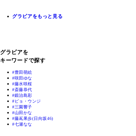
グラビアをもっと見る
グラビアを
キーワードで探す
豊田萌絵
咲田ゆな
藤水咲桜
斎藤恭代
鍛治島彩
ピョ・ウンジ
三園響子
山田かな
藤嶌果歩(日向坂46)
七瀬なな