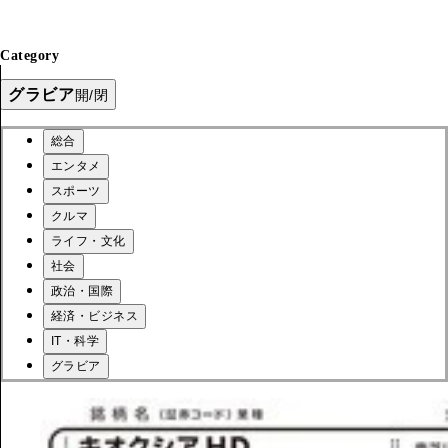
Category
グラビア
開/閉
総合
エンタメ
スポーツ
クルマ
ライフ・文化
社会
政治・国際
経済・ビジネス
IT・科学
グラビア