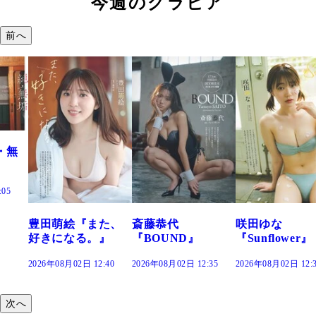
今週のグラビア
前へ
た、
斎藤恭代
咲田ゆな
藤水咲桜『花
』
『BOUND』
『Sunflower』
だまり』
:40
2026年08月02日 12:35
2026年08月02日 12:30
2026年08月02日 12:
次へ