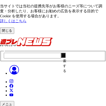
当サイトでは当社の提携先等がお客様のニーズ等について調
査・分析したり、お客様にお勧めの広告を表⽰する⽬的で
Cookie を使⽤する場合があります。
詳しくはこちら
閉じる
検
索
す
る
メニュ