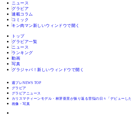
ニュース
グラビア
連載コラム
コミック
キン肉マン
新しいウィンドウで開く
トップ
グラビア一覧
ニュース
ランキング
動画
写真
グラジャパ！
新しいウィンドウで開く
週プレNEWS TOP
グラビア
グラビアニュース
カリスマティーンモデル・林芽亜里が振り返る苦悩の日々「デビューし
画像・写真