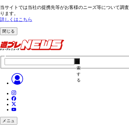
当サイトでは当社の提携先等がお客様のニーズ等について調査・
ります。
詳しくはこちら
閉じる
検
索
す
る
メニュ