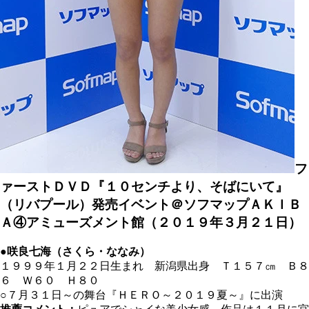
フ
ァーストＤＶＤ『１０センチより、そばにいて』
（リバプール）発売イベント＠ソフマップＡＫＩＢ
Ａ④アミューズメント館（２０１９年３月２１日）
●咲良七海（さくら・ななみ）
１９９９年１月２２日生まれ 新潟県出身 Ｔ１５７
㎝
Ｂ８
６ Ｗ６０ Ｈ８０
○７月３１日～の舞台『ＨＥＲＯ～２０１９夏～』に出演