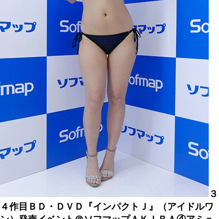
３
４作目ＢＤ・ＤＶＤ『インパクトＪ』（アイドルワ