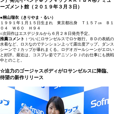
ン）発売イベント＠ソフマップＡＫＩＢＡ④アミュ
ーズメント館（２０１９年３月３日）
●桐山瑠衣（きりやま・るい）
１９９１年１月１５日生まれ 東京都出身 Ｔ１５７
㎝
Ｂ１
０４ Ｗ６０ Ｈ９４
○次回作はエスデジタルから６月２８日発売予定。
推薦コメント：
ついにロサンゼルスでロケ敢行。ＢＤの表紙の
水着など、ロスなのでテンション上って露出度アップ。ダンス
シーンでＪカップが暴れまくる。ロデオガールシーンがエロい
と好評。最近は、コスプレ姿でアニソンＤＪのお仕事にも挑戦
中とのこと。
☆迫力のゴージャスボディがロサンゼルスに降臨、
待望の新作リリース