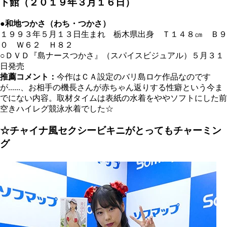
ト館（２０１９年３月１６日）
●和地つかさ（わち・つかさ）
１９９３年５月１３日生まれ 栃木県出身 Ｔ１４８
㎝
Ｂ９
０ Ｗ６２ Ｈ８２
○ＤＶＤ『島ナースつかさ』（スパイスビジュアル）５月３１
日発売
推薦コメント：
今作はＣＡ設定のバリ島ロケ作品なのです
が......、お相手の機長さんが赤ちゃん返りする性癖という
今ま
でにない内容。
取材タイムは表紙の水着をややソフトにした前
空きハイレグ競泳水着でした☆
☆チャイナ風セクシービキニがとってもチャーミン
グ