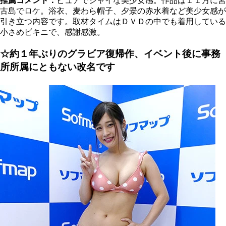
推薦コメント：
ピュアでシャイな美少女感。作品は１１月に宮
古島でロケ。浴衣、麦わら帽子、夕景の赤水着など美少女感が
引き立つ内容です。取材タイムはＤＶＤの中でも着用している
小さめビキニで、感謝感激。
☆約１年ぶりのグラビア復帰作、イベント後に事務
所所属にともない改名です