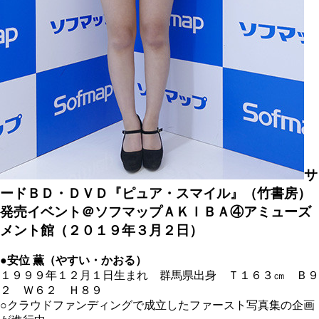
サ
ードＢＤ・ＤＶＤ『ピュア・スマイル』（竹書房）
発売イベント＠ソフマップＡＫＩＢＡ④アミューズ
メント館（２０１９年３月２日）
●安位 薫（やすい・かおる）
１９９９年１２月１日生まれ 群馬県出身 Ｔ１６３
㎝
Ｂ９
２ Ｗ６２ Ｈ８９
○クラウドファンディングで成立したファースト写真集の企画