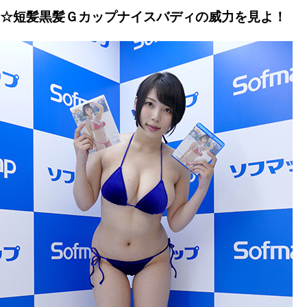
☆短髪黒髪Ｇカップナイスバディの威力を見よ！