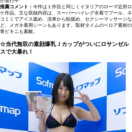
が進行中
推薦コメント：
今作は１作目と同じくイタリアのローマ近郊ロ
ケ作品。主な収録内容は、スーパーハイレグ水着でプール、ネ
コミミでアイス舐め、洗車から飴舐め、セクシーマッサージな
ど。メガネ着用シーンもあります。取材タイムのベロア素材の
青ビキニも素敵。
☆当代無双の童顔爆乳Ｊカップがついにロサンゼル
スで大暴れ！