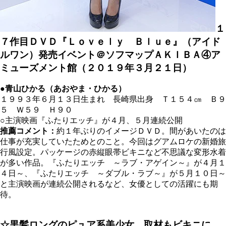
１
７作目ＤＶＤ『Ｌｏｖｅｌｙ Ｂｌｕｅ』（アイド
ルワン）発売イベント＠ソフマップＡＫＩＢＡ④ア
ミューズメント館（２０１９年３月２１日）
●青山ひかる（あおやま・ひかる）
１９９３年６月１３日生まれ 長崎県出身 Ｔ１５４
㎝
Ｂ９
５ Ｗ５９ Ｈ９０
○主演映画『ふたりエッチ』が４月、５月連続公開
推薦コメント：
約１年ぶりのイメージＤＶＤ。間があいたのは
仕事が充実していたためとのこと。今回はグアムロケの新婚旅
行風設定。パッケージの赤縦眼帯ビキニなど不思議な変形水着
が多い作品。『ふたりエッチ ～ラブ・アゲイン～』が４月１
４日～、『ふたりエッチ ～ダブル・ラブ～』が５月１０日～
と主演映画が連続公開されるなど、女優としての活躍にも期
待。
☆黒髪ロングのピュア系美少女。取材もビキニに、