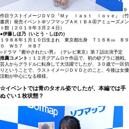
９
作目ラストイメージＤＶＤ『Ｍｙ ｌａｓｔ ｌｏｖｅ』（竹
書房）発売イベント＠ソフマップＡＫＩＢＡ④アミューズメン
ト館（２０１９年３月２４日）
●伊藤しほ乃（いとう・しほの）
１９８８年１月１０日生まれ 東京都出身 Ｔ１６８
㎝
Ｂ９
０ Ｗ５７ Ｈ８７
○ドラマ『癒やされたい男』（テレビ東京）第７話出演予定
推薦コメント：
１２月グアムロケ作品で、初の砂ブラに挑戦。
芸人からグラドルに転身して大活躍でしたが、３０歳で一区切
りということで、ラストイメージＤＶＤとのこと。今後は女優
活動が中心になる模様。
☆イベントでは青のタオル姿でしたが、本編では手
ぬぐい１枚状態？