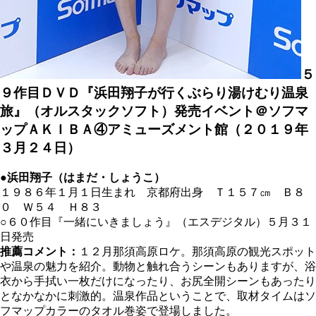
５
９作目ＤＶＤ『浜田翔子が行くぶらり湯けむり温泉
旅』（オルスタックソフト）発売イベント＠ソフマ
ップＡＫＩＢＡ④アミューズメント館（２０１９年
３月２４日）
●浜田翔子（はまだ・しょうこ）
１９８６年１月１日生まれ 京都府出身 Ｔ１５７
㎝
Ｂ８
０ Ｗ５４ Ｈ８３
○６０作目『一緒にいきましょう』（エスデジタル）５月３１
日発売
推薦コメント：
１２月那須高原ロケ。那須高原の観光スポット
や温泉の魅力を紹介。動物と触れ合うシーンもありますが、浴
衣から手拭い一枚だけになったり、お尻全開シーンもあったり
となかなかに刺激的。温泉作品ということで、取材タイムはソ
フマップカラーのタオル巻姿で登場しました。