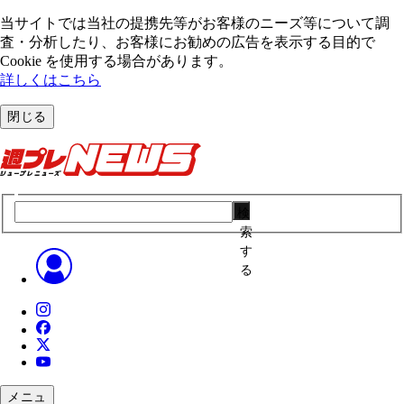
当サイトでは当社の提携先等がお客様のニーズ等について調
査・分析したり、お客様にお勧めの広告を表⽰する⽬的で
Cookie を使⽤する場合があります。
詳しくはこちら
閉じる
検
索
す
る
メニュ