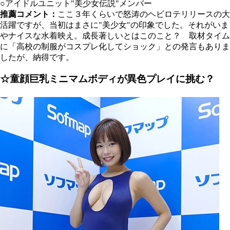
○アイドルユニット"美少女伝説"メンバー
推薦コメント：
ここ３年くらいで怒涛のヘビロテリリースの大
活躍ですが、当初はまさに"美少女"の印象でした。それがいま
やナイスな水着映え。成長著しいとはこのこと？ 取材タイム
に「高校の制服がコスプレ化してショック」との発言もありま
したが、納得です。
☆童顔巨乳ミニマムボディが異色プレイに挑む？