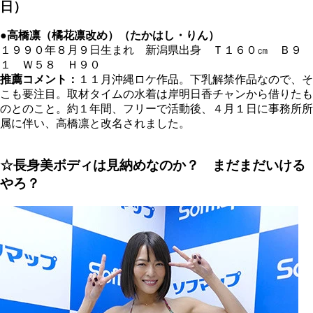
日）
●高橋凛（橘花凛改め）（たかはし・りん）
１９９０年８月９日生まれ 新潟県出身 Ｔ１６０
㎝
Ｂ９
１ Ｗ５８ Ｈ９０
推薦コメント：
１１月沖縄ロケ作品。下乳解禁作品なので、そ
こも要注目。取材タイムの水着は岸明日香チャンから借りたも
のとのこと。約１年間、フリーで活動後、４月１日に事務所所
属に伴い、
高橋凛と
改名されました。
☆長身美ボディは見納めなのか？ まだまだいける
やろ？