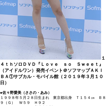
１
４ｔｈソロＤＶＤ『Ｌｏｖｅ ｓｏ Ｓｗｅｅｔ』
（アイドルワン）発売イベント＠ソフマップＡＫＩ
ＢＡ①サブカル・モバイル館（２０１９年３月１０
日）
●佐々野愛美（ささの・あみ）
１９９８年５月２８日生まれ 東京都出身 Ｔ１５４
㎝
Ｂ８
９（Ｇ） Ｗ５９ Ｈ９２