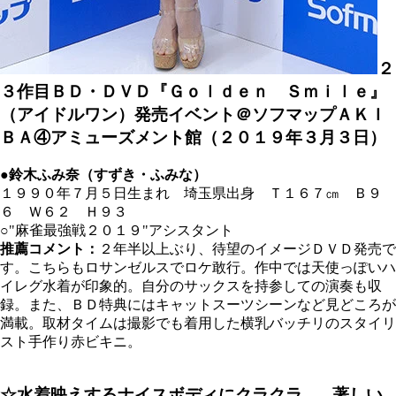
２
３作目ＢＤ・ＤＶＤ『Ｇｏｌｄｅｎ Ｓｍｉｌｅ』
（アイドルワン）発売イベント＠ソフマップＡＫＩ
ＢＡ④アミューズメント館（２０１９年３月３日）
●鈴木ふみ奈（すずき・ふみな）
１９９０年７月５日生まれ 埼玉県出身 Ｔ１６７
㎝
Ｂ９
６ Ｗ６２ Ｈ９３
○"麻雀最強戦２０１９"アシスタント
推薦コメント：
２年半以上ぶり、待望のイメージＤＶＤ発売で
す。こちらもロサンゼルスでロケ敢行。作中では天使っぽいハ
イレグ水着が印象的。自分のサックスを持参しての演奏も収
録。また、ＢＤ特典にはキャットスーツシーンなど見どころが
満載。取材タイムは撮影でも着用した横乳バッチリのスタイリ
スト手作り赤ビキニ。
☆水着映えするナイスボディにクラクラ... 著しい