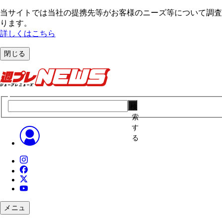
当サイトでは当社の提携先等がお客様のニーズ等について調査・
ります。
詳しくはこちら
閉じる
検
索
す
る
メニュ