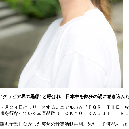
"グラビア界の黒船
"
と呼ばれ、日本中を熱狂の渦に巻き込ん
７月２４日にリリースするミニアルバム
『ＦＯＲ ＴＨＥ W O
供を行なっている堂野晶敬（ＴＯＫＹＯ ＲＡＢＢＩＴ ＲＥ
誰も予想しなかった突然の音楽活動再開。果たして何があった