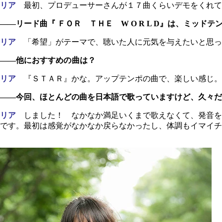
リア
最初、プロデューサーさんが１７曲くらいデモをくれて
――リード曲『 ＦＯＲ ＴＨＥ W O R L D』は、ミッド
リア
「希望」がテーマで、聴いた人に元気を与えたいと思っ
――他におすすめ
の曲
は？
リア
『ＳＴＡＲ』かな。アップテンポの曲で、楽しい感じ。
――今回、ほとんどの曲を日本語で歌っていますけど、久々だ
リア
しました！ なかなか満足いくまで歌えなくて、発音を
です。最初は感覚がなかなか戻らなかったし、体調もイマイチ