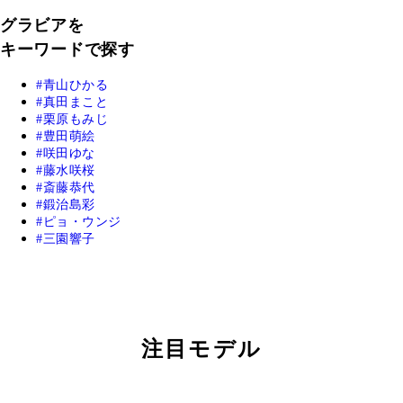
グラビアを
キーワードで探す
青山ひかる
真田まこと
栗原もみじ
豊田萌絵
咲田ゆな
藤水咲桜
斎藤恭代
鍛治島彩
ピョ・ウンジ
三園響子
注目モデル