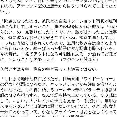
ろ・もえみ）アナ。特に不倫などのスキャンダルではなかった
ものの、アナウンス室の上層部から目をつけられてしまったと
いう。
「問題になったのは、彼氏との自撮りツーショット写真が週刊
誌に流出してしまったこと。事の経緯を聞かれた彼女は『わか
らない』の一点張りだったそうですが、脇が甘かったことは事
実。特に彼女はお酒が大好きですからね。接待要員としてもし
ょっちゅう駆り出されていたので、無用な飲み会は控えるよう
に言われたとか。酔っぱらった拍子に変な写真を撮られたら、
今の時代、一発でアウトになる可能性もある。お酒もほどほど
に、ということなのでしょう」（フジテレビ関係者）
久代アナは今年、勝負の年と言っても過言ではない。
「これまで地味な存在だったが、担当番組『ワイドナショー』
の発言が話題になるなど、ネットメディアから注目を浴びるよ
うになった。この春に始まるゴールデン帯のバラエティ系新番
組のＭＣを担当する、なんて話も持ち上がっている。３０歳に
して、いよいよ大ブレイクの予兆を見せているだけに、無用な
スキャンダルだけは絶対に避けないといけない。それは彼女も
十分にわかっていて、かなりプライベートはおとなしくなって