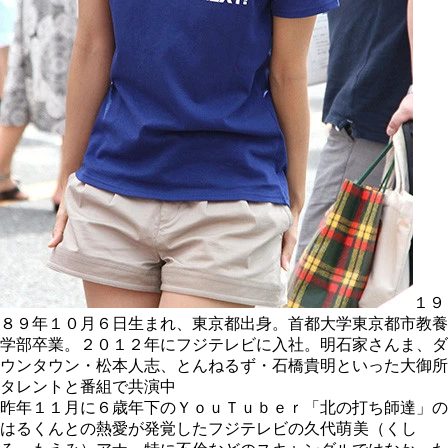
１９
８９年１０月６日生まれ、東京都出身。首都大学東京都市教養
学部卒業。２０１２年にフジテレビに入社。明石家さんま、ダ
ウンタウン・松本人志、とんねるず・石橋貴明といった大御所
タレントと番組で共演中
昨年１１月に６歳年下のＹｏｕＴｕｂｅｒ「北の打ち師達」の
はるくんとの熱愛が発覚したフジテレビの久代
萌美
（くし