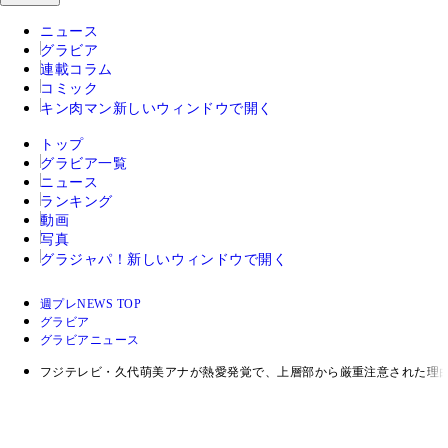
ニュース
グラビア
連載コラム
コミック
キン肉マン
新しいウィンドウで開く
トップ
グラビア一覧
ニュース
ランキング
動画
写真
グラジャパ！
新しいウィンドウで開く
週プレNEWS TOP
グラビア
グラビアニュース
フジテレビ・久代萌美アナが熱愛発覚で、上層部から厳重注意された理