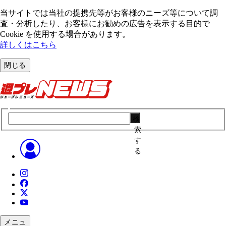
当サイトでは当社の提携先等がお客様のニーズ等について調
査・分析したり、お客様にお勧めの広告を表⽰する⽬的で
Cookie を使⽤する場合があります。
詳しくはこちら
閉じる
検
索
す
る
メニュ