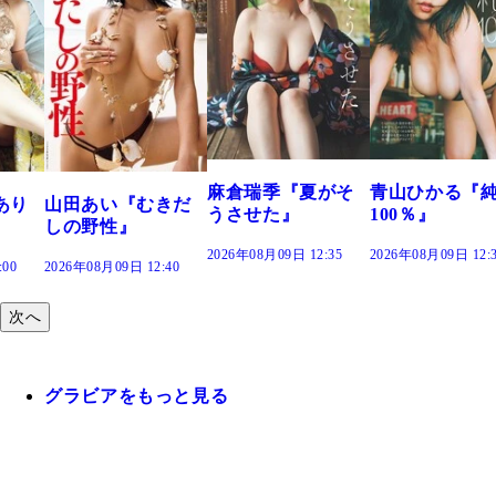
溝端 葵『もう
つの、あおい
で。』
2026年08月09日 12:
麻倉瑞季『夏がそ
青山ひかる『純度
きだ
うさせた』
100％』
2026年08月09日 12:35
2026年08月09日 12:30
:40
次へ
グラビアをもっと見る