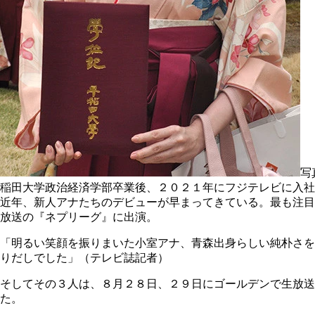
写
稲田大学政治経済学部卒業後、２０２１年にフジテレビに入社
近年、新人アナたちのデビューが早まってきている。最も注目
放送の『ネプリーグ』に出演。
「明るい笑顔を振りまいた小室アナ、青森出身らしい純朴さを
りだしでした」（テレビ誌記者）
そしてその３人は、８月２８日、２９日にゴールデンで生放
た。