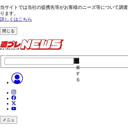
当サイトでは当社の提携先等がお客様のニーズ等について調査・
ります。
詳しくはこちら
閉じる
検
索
す
る
メニュ