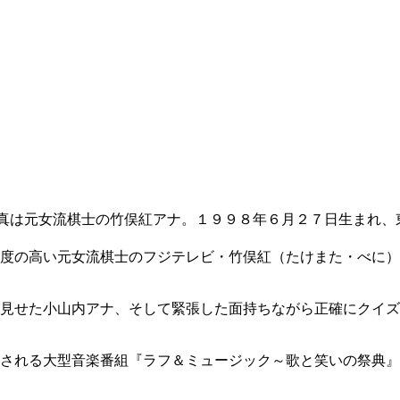
真は元女流棋士の竹俣紅アナ。１９９８年６月２７日生まれ、
度の高い元女流棋士のフジテレビ・竹俣紅（たけまた・べに）
見せた小山内アナ、そして緊張した面持ちながら正確にクイズ
送される大型音楽番組『ラフ＆ミュージック～歌と笑いの祭典