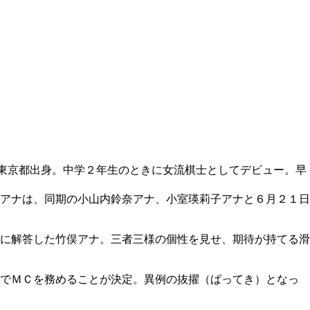
東京都出身。中学２年生のときに女流棋士としてデビュー。早
アナは、同期の小山内鈴奈アナ、小室瑛莉子アナと６月２１日
に解答した竹俣アナ。三者三様の個性を見せ、期待が持てる滑
』でＭＣを務めることが決定。異例の抜擢（ばってき）となっ