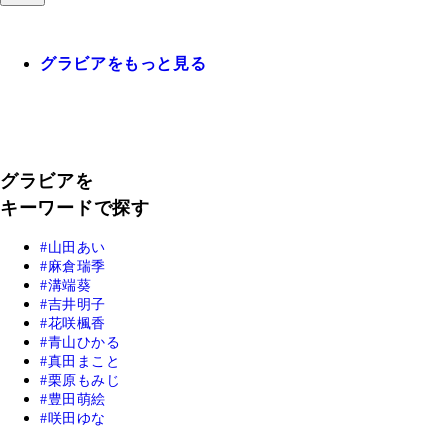
グラビアをもっと見る
グラビアを
キーワードで探す
山田あい
麻倉瑞季
溝端葵
吉井明子
花咲楓香
青山ひかる
真田まこと
栗原もみじ
豊田萌絵
咲田ゆな