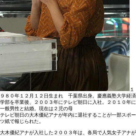
１
９８０年１２月１２日生まれ 千葉県出身。慶應義塾大学経済
学部を卒業後、２００３年にテレビ朝日に入社。２０１０年に
一般男性と結婚。現在は２児の母
テレビ朝日の大木優紀アナが年内に退社することが一部スポー
ツ紙で報じられた。
大木優紀アナが入社した２００３年は、各局で人気女子アナが