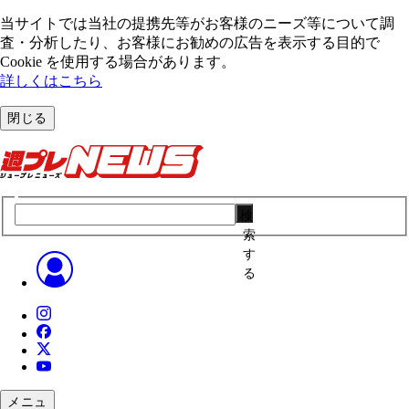
当サイトでは当社の提携先等がお客様のニーズ等について調
査・分析したり、お客様にお勧めの広告を表⽰する⽬的で
Cookie を使⽤する場合があります。
詳しくはこちら
閉じる
検
索
す
る
メニュ