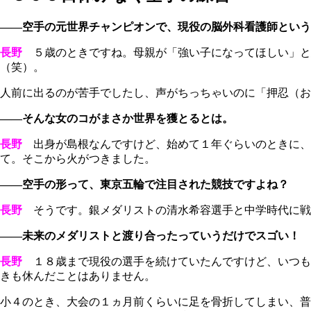
――空手の元世界チャンピオンで、現役の脳外科看護師という
長野
５歳のときですね。母親が「強い子になってほしい」と
（笑）。
人前に出るのが苦手でしたし、声がちっちゃいのに「押忍（おす）
――そんな女のコがまさか世界を獲とるとは。
長野
出身が島根なんですけど、始めて１年ぐらいのときに、
て。そこから火がつきました。
――空手の形って、東京五輪で注目された競技ですよね？
長野
そうです。銀メダリストの清水希容選手と中学時代に戦った
――未来のメダリストと渡り合ったっていうだけでスゴい！ 
長野
１８歳まで現役の選手を続けていたんですけど、いつも
きも休んだことはありません。
小４のとき、大会の１ヵ月前くらいに足を骨折してしまい、普