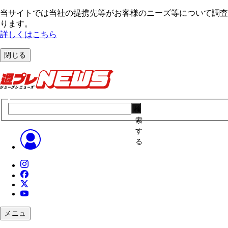
当サイトでは当社の提携先等がお客様のニーズ等について調査・
ります。
詳しくはこちら
閉じる
検
索
す
る
メニュ