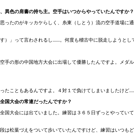
、異色の肩書の持ち主。空手はいつからやっていたんですか？
思ったのがキッカケらしく、糸東（しとう）流の空手道場に通
」って言わされるし......。何度も稽古中に脱走しようとし
空手の形の中国地方大会に出場して優勝したんですよ。メダル
こともあるんですよ。４対１で負けてしまいましたけど.....
全国大会の常連だったんですか？
全国大会には出ていました。練習は３６５日ずっとやっていて
段は松葉づえをついて歩いていたんですけど、練習はいつもど