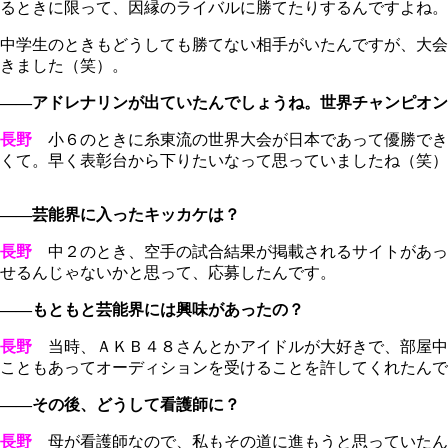
るときに限って、因縁のライバルに勝てたりするんですよね。
中学生のときもどうしても勝てない相手がいたんですが、大会
きました（笑）。
――アドレナリンが出ていたんでしょうね。世界チャンピオン
長野
小６のときに糸東流の世界大会が日本であって優勝でき
くて。早く表彰台から下りたいなって思っていましたね（笑）
――芸能界に入ったキッカケは？
長野
中２のとき、空手の試合結果が掲載されるサイトがあっ
せるんじゃないかと思って、応募したんです。
――もともと芸能界には興味があったの？
長野
当時、ＡＫＢ４８さんとかアイドルが大好きで、部屋中に
こともあってオーディションを受けることを許してくれたんで
――その後、どうして看護師に？
長野
母が看護師なので、私もその道に進もうと思っていたん