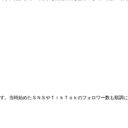
す。当時始めたＳＮＳやＴｉｋＴｏｋのフォロワー数も順調に