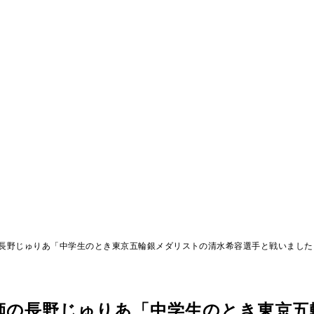
長野じゅりあ「中学生のとき東京五輪銀メダリストの清水希容選手と戦いました
師の長野じゅりあ「中学生のとき東京五