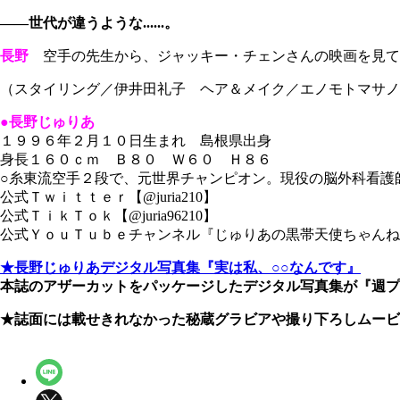
――世代が違うような......。
長野
空手の先生から、ジャッキー・チェンさんの映画を見て
（スタイリング／伊井田礼子 ヘア＆メイク／エノモトマサ
●長野じゅりあ
１９９６年２月１０日生まれ 島根県出身
身長１６０ｃｍ Ｂ８０ Ｗ６０ Ｈ８６
○糸東流空手２段で、元世界チャンピオン。現役の脳外科看護
公式Ｔｗｉｔｔｅｒ【@juria210】
公式ＴｉｋＴｏｋ【@juria96210】
公式ＹｏｕＴｕｂｅチャンネル『じゅりあの黒帯天使ちゃんね
★長野じゅりあデジタル写真集『実は私、○○なんです』
本誌のアザーカットをパッケージしたデジタル写真集が『週
★誌面には載せきれなかった秘蔵グラビアや撮り下ろしムービ