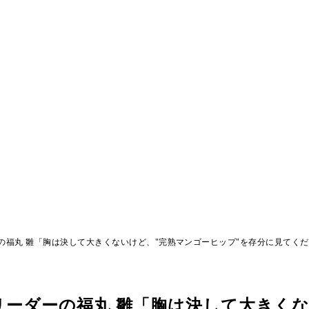
の福丸 雛「胸は決して大きくないけど、"完熟マンゴーヒップ"を存分に見てく
ーダーの福丸 雛「胸は決して大きくな