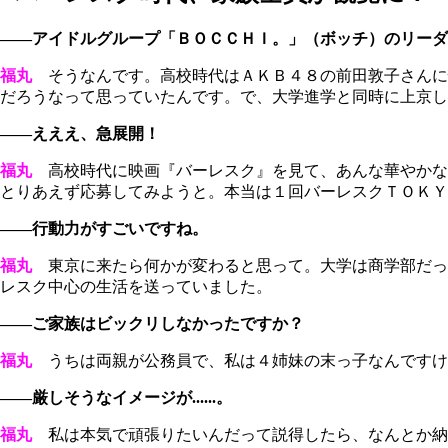
――アイドルグループ「ＢＯＣＣＨＩ。」（ボッチ）のリーダ
福丸
そうなんです。高校時代はＡＫＢ４８の前田敦子さんに
だろうなって思っていたんです。で、大学進学と同時に上京し
――えええ、急展開！
福丸
高校時代に映画『バーレスク』を見て、あんな華やかな
とりあえず応募してみようと。本当は１回バーレスクＴＯＫＹ
――行動力がすごいですね。
福丸
東京に来たら何かが変わると思って。大学は商学部だっ
レスク中心の生活を送っていました。
――ご家族はビックリしなかったですか？
福丸
うちは両親が公務員で、私は４姉妹の末っ子なんですけ
――厳しそうなイメージが......。
福丸
私は本気で頑張りたいんだって説得したら、なんとか納