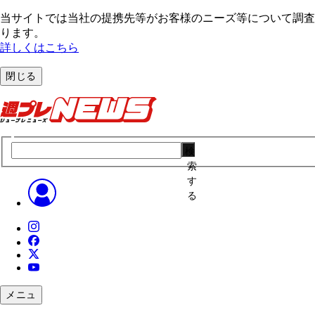
当サイトでは当社の提携先等がお客様のニーズ等について調査・
ります。
詳しくはこちら
閉じる
検
索
す
る
メニュ