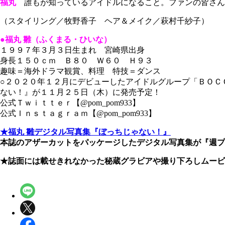
福丸
誰もが知っているアイドルになること。ファンの皆さん
（スタイリング／牧野香子 ヘア＆メイク／萩村千紗子）
●福丸 雛（ふくまる・ひいな）
１９９７年３月３日生まれ 宮崎県出身
身長１５０ｃｍ Ｂ８０ Ｗ６０ Ｈ９３
趣味＝海外ドラマ観賞、料理 特技＝ダンス
○２０２０年１２月にデビューしたアイドルグループ「ＢＯＣ
ない！』が１１月２５日（木）に発売予定！
公式Ｔｗｉｔｔｅｒ【@pom_pom933】
公式Ｉｎｓｔａｇｒａｍ【@pom_pom933】
★福丸 雛デジタル写真集『ぼっちじゃない！』
本誌のアザーカットをパッケージしたデジタル写真集が『週
★誌面には載せきれなかった秘蔵グラビアや撮り下ろしムービ