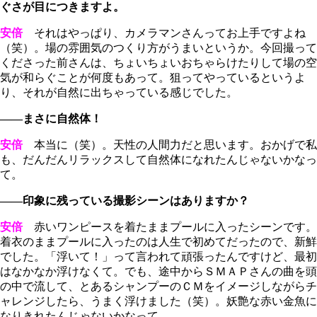
ぐさが目につきますよ。
安倍
それはやっぱり、カメラマンさんってお上手ですよね
（笑）。場の雰囲気のつくり方がうまいというか。今回撮って
くださった前さんは、ちょいちょいおちゃらけたりして場の空
気が和らぐことが何度もあって。狙ってやっているというよ
り、それが自然に出ちゃっている感じでした。
――まさに自然体！
安倍
本当に（笑）。天性の人間力だと思います。おかげで私
も、だんだんリラックスして自然体になれたんじゃないかなっ
て。
――印象に残っている撮影シーンはありますか？
安倍
赤いワンピースを着たままプールに入ったシーンです。
着衣のままプールに入ったのは人生で初めてだったので、新鮮
でした。「浮いて！」って言われて頑張ったんですけど、最初
はなかなか浮けなくて。でも、途中からＳＭＡＰさんの曲を頭
の中で流して、とあるシャンプーのＣＭをイメージしながらチ
ャレンジしたら、うまく浮けました（笑）。妖艶な赤い金魚に
なりきれたんじゃないかなって。