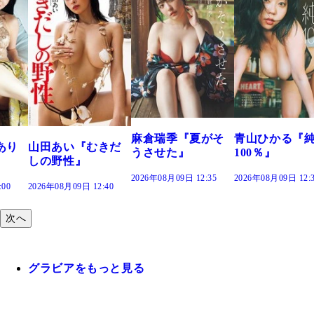
溝端 葵『もう
つの、あおい
で。』
2026年08月09日 12:
麻倉瑞季『夏がそ
青山ひかる『純度
きだ
うさせた』
100％』
2026年08月09日 12:35
2026年08月09日 12:30
:40
次へ
グラビアをもっと見る