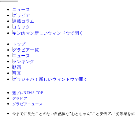
ニュース
グラビア
連載コラム
コミック
キン肉マン
新しいウィンドウで開く
トップ
グラビア一覧
ニュース
ランキング
動画
写真
グラジャパ！
新しいウィンドウで開く
週プレNEWS TOP
グラビア
グラビアニュース
今までに見たことのない自然体な"おとちゃん"こと安倍 乙「劣等感を