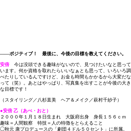
――ポジティブ！ 最後に、今後の目標を教えてください。
安倍
今は没頭できる趣味がないので、見つけたいなと思って
います。何か資格を取れたらいいなぁとも思って、いろいろ調
べたりしているんですけど、お金も時間もかかるから大変だな
って（笑）。あとはやっぱり、写真集を出すことが今後の大き
な目標です！
（スタイリング／八杉直美 ヘア＆メイク／萩村千紗子）
●安倍 乙（あべ・おと）
２０００年１月１８日生まれ 大阪府出身 身長１５６ｃｍ
趣味＝人間観察 特技＝人の特徴をとらえること
◯秋元 康プロデュースの「劇団４ドル５０セント」に所属。