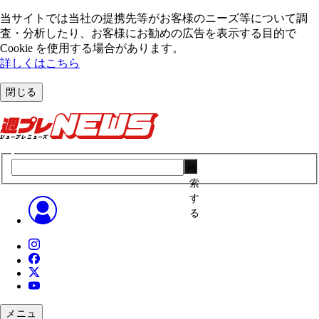
当サイトでは当社の提携先等がお客様のニーズ等について調
査・分析したり、お客様にお勧めの広告を表⽰する⽬的で
Cookie を使⽤する場合があります。
詳しくはこちら
閉じる
検
索
す
る
メニュ