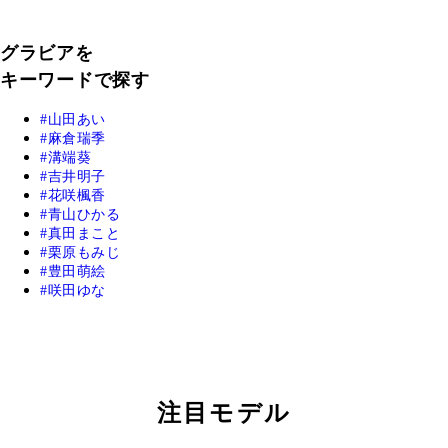
グラビアを
キーワードで探す
山田あい
麻倉瑞季
溝端葵
吉井明子
花咲楓香
青山ひかる
真田まこと
栗原もみじ
豊田萌絵
咲田ゆな
注目モデル