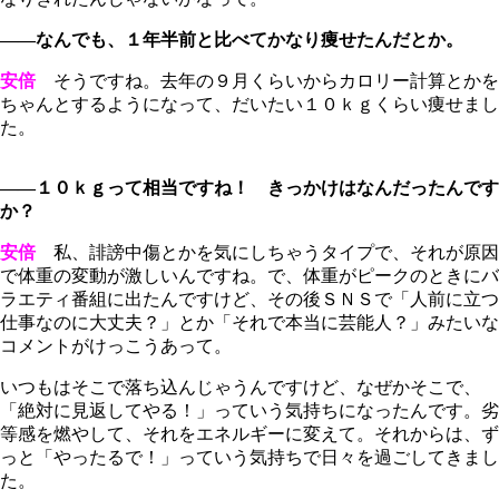
――なんでも、１年半前と比べてかなり痩せたんだとか。
安倍
そうですね。去年の９月くらいからカロリー計算とかを
ちゃんとするようになって、だいたい１０ｋｇくらい痩せまし
た。
――１０ｋｇって相当ですね！ きっかけはなんだったんです
か？
安倍
私、誹謗中傷とかを気にしちゃうタイプで、それが原因
で体重の変動が激しいんですね。で、体重がピークのときにバ
ラエティ番組に出たんですけど、その後ＳＮＳで「人前に立つ
仕事なのに大丈夫？」とか「それで本当に芸能人？」みたいな
コメントがけっこうあって。
いつもはそこで落ち込んじゃうんですけど、なぜかそこで、
「絶対に見返してやる！」っていう気持ちになったんです。劣
等感を燃やして、それをエネルギーに変えて。それからは、ず
っと「やったるで！」っていう気持ちで日々を過ごしてきまし
た。